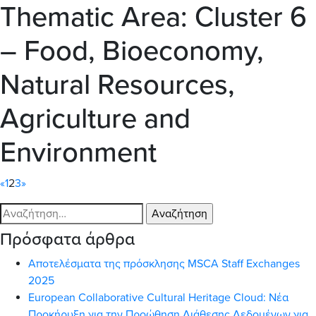
Thematic Area:
Cluster 6
– Food, Bioeconomy,
Natural Resources,
Agriculture and
Environment
«
1
2
3
»
Αναζήτηση
για:
Πρόσφατα άρθρα
Αποτελέσματα της πρόσκλησης MSCA Staff Exchanges
2025
European Collaborative Cultural Heritage Cloud: Νέα
Προκήρυξη για την Προώθηση Διάθεσης Δεδομένων για