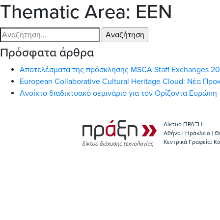
Thematic Area:
EEN
Αναζήτηση
για:
Πρόσφατα άρθρα
Αποτελέσματα της πρόσκλησης MSCA Staff Exchanges 2
European Collaborative Cultural Heritage Cloud: Νέα Π
Ανοίκτο διαδικτυακό σεμινάριο για τον Ορίζοντα Ευρώπη
Δίκτυο ΠΡΑΞΗ:
Αθήνα | Ηράκλειο | Θ
Κεντρικά Γραφεία: Kο