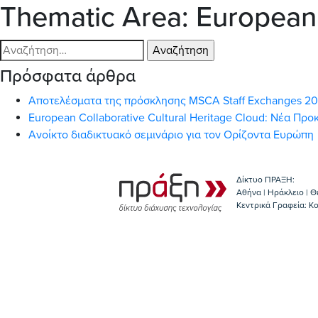
Thematic Area:
European 
Αναζήτηση
για:
Πρόσφατα άρθρα
Αποτελέσματα της πρόσκλησης MSCA Staff Exchanges 2
European Collaborative Cultural Heritage Cloud: Νέα Π
Ανοίκτο διαδικτυακό σεμινάριο για τον Ορίζοντα Ευρώπη
Δίκτυο ΠΡΑΞΗ:
Αθήνα | Ηράκλειο | Θ
Κεντρικά Γραφεία: Kο