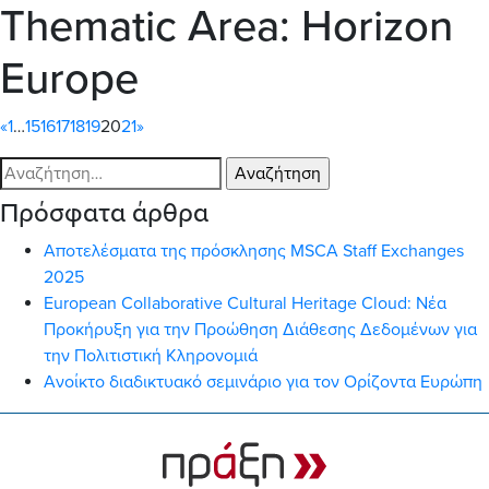
Thematic Area:
Horizon
Europe
«
1
…
15
16
17
18
19
20
21
»
Αναζήτηση
για:
Πρόσφατα άρθρα
Αποτελέσματα της πρόσκλησης MSCA Staff Exchanges
2025
European Collaborative Cultural Heritage Cloud: Νέα
Προκήρυξη για την Προώθηση Διάθεσης Δεδομένων για
την Πολιτιστική Κληρονομιά
Ανοίκτο διαδικτυακό σεμινάριο για τον Ορίζοντα Ευρώπη