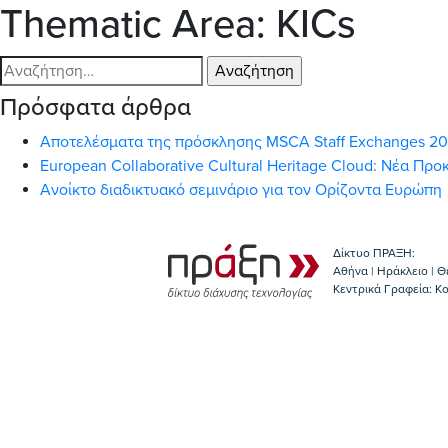
Thematic Area:
KICs
Αναζήτηση
για:
Πρόσφατα άρθρα
Αποτελέσματα της πρόσκλησης MSCA Staff Exchanges 2
European Collaborative Cultural Heritage Cloud: Νέα Π
Ανοίκτο διαδικτυακό σεμινάριο για τον Ορίζοντα Ευρώπη
Δίκτυο ΠΡΑΞΗ:
Αθήνα | Ηράκλειο | Θ
Κεντρικά Γραφεία: Kο