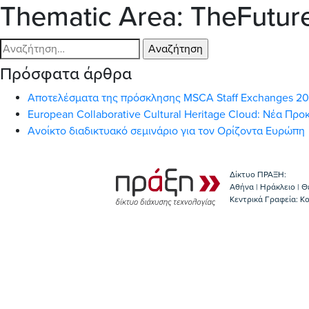
Thematic Area:
TheFuture
Αναζήτηση
για:
Πρόσφατα άρθρα
Αποτελέσματα της πρόσκλησης MSCA Staff Exchanges 2
European Collaborative Cultural Heritage Cloud: Νέα Π
Ανοίκτο διαδικτυακό σεμινάριο για τον Ορίζοντα Ευρώπη
Δίκτυο ΠΡΑΞΗ:
Αθήνα | Ηράκλειο | Θ
Κεντρικά Γραφεία: Kο