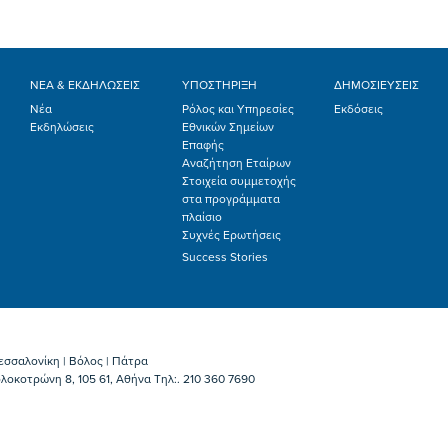
ΝΕΑ & ΕΚΔΗΛΩΣΕΙΣ
ΥΠΟΣΤΗΡΙΞΗ
ΔΗΜΟΣΙΕΥΣΕΙΣ
Νέα
Ρόλος και Υπηρεσίες
Εκδόσεις
Εκδηλώσεις
Εθνικών Σημείων
Επαφής
Αναζήτηση Εταίρων
Στοιχεία συμμετοχής
στα προγράμματα
πλαίσιο
Συχνές Ερωτήσεις
Success Stories
εσσαλονίκη | Βόλος | Πάτρα
λοκοτρώνη 8, 105 61, Αθήνα Τηλ:. 210 360 7690