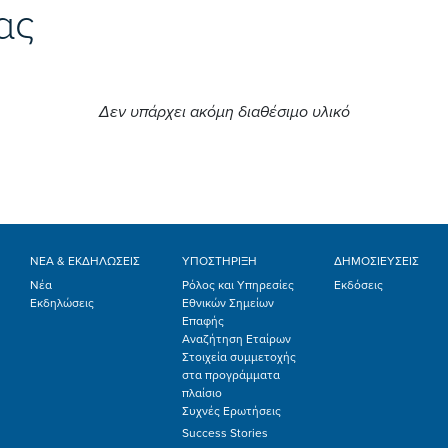
ας
Δεν υπάρχει ακόμη διαθέσιμο υλικό
ΝΕΑ & ΕΚΔΗΛΩΣΕΙΣ
ΥΠΟΣΤΗΡΙΞΗ
ΔΗΜΟΣΙΕΥΣΕΙΣ
Νέα
Ρόλος και Υπηρεσίες
Εκδόσεις
Εκδηλώσεις
Εθνικών Σημείων
Επαφής
Αναζήτηση Εταίρων
Στοιχεία συμμετοχής
στα προγράμματα
πλαίσιο
Συχνές Ερωτήσεις
Success Stories