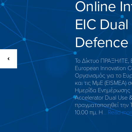
Online In
EIC Dual
Defence
Το Δίκτυο ΠΡΑΞΗ/ΙΤΕ, 
European Innovation Co
Οργανισμός για το Ευ
και τις ΜμΕ (EISMEA) 
Ημερίδα Ενημέρωσης γι
Αccelerator Dual Use 
πραγματοποιηθεί την Τ
10.00 πμ. Η
... Read mor