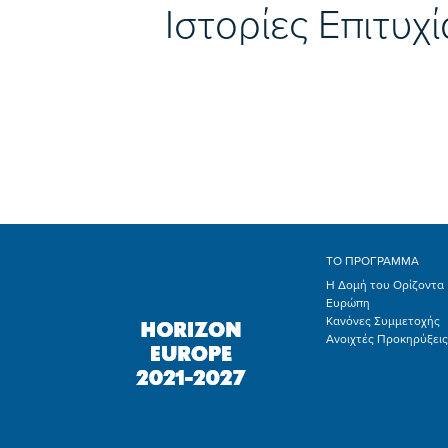
Ιστορίες Επιτυχί
ΤΟ ΠΡΟΓΡΑΜΜΑ
Η Δομή του Ορίζοντα
Ευρώπη
Κανόνες Συμμετοχής
Ανοιχτές Προκηρύξεις