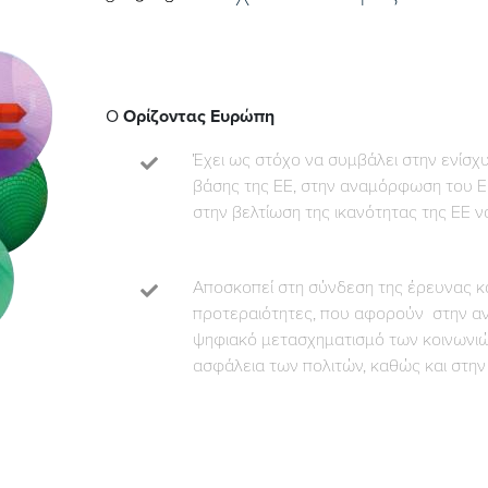
Ο
Ορίζοντας Ευρώπη
Έχει ως στόχο να συμβάλει στην ενίσχυ
βάσης της ΕΕ, στην αναμόρφωση του Ε
στην βελτίωση της ικανότητας της ΕΕ να
Αποσκοπεί στη σύνδεση της έρευνας κα
προτεραιότητες, που αφορούν στην αντ
ψηφιακό μετασχηματισμό των κοινωνιών 
ασφάλεια των πολιτών, καθώς και στην