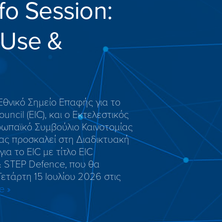
fo Session:
 Use &
Εθνικό Σημείο Επαφής για το
uncil (EIC), και ο Εκτελεστικός
ρωπαϊκό Συμβούλιο Καινοτομίας
σας προσκαλεί στη Διαδικτυακή
α τo EIC με τίτλο ΕIC
& STEP Defence, που θα
ετάρτη 15 Ιουλίου 2026 στις
e »