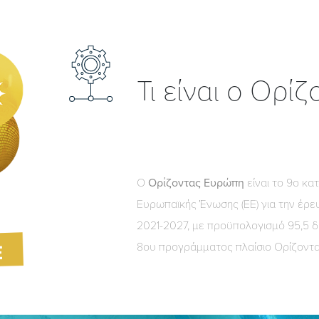
Τι είναι ο Ορί
Ο
Ορίζοντας Ευρώπη
είναι το 9ο κα
Ευρωπαϊκής Ένωσης (ΕΕ) για την έρευ
2021-2027, με προϋπολογισμό 95,5 δι
8ου προγράμματος πλαίσιο Ορίζοντα