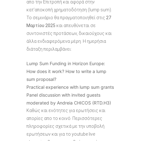
απο την Επιτροπή και αφορά στην
κατ’αποκοπή χρηματοδότηση (lump sum).
Το σεμινάριο θα πραγματοποιηθεί στις
27
Μαρτίου 2025
και α
π
ευθύνεται
σε
συντονιστές
π
ροτάσεων
,
δικ
α
ιούχους
και
άλλ
α
ενδι
α
φερόμεν
α
μέρη
. Η ημερήσια
διάταξη περιλαμβάνει:
Lump Sum Funding in Horizon Europe:
How does it work? How to write a lump
sum proposal?
Practical experience with lump sum grants
Panel discussion with invited guests
moderated by Andreia CHICOS (RTD.H3)
Καθώς και ενότητες για ερωτήσεις και
απορίες απο το κοινό. Περισσότερες
πληροφορίες σχετικά με την υποβολή
ερωτήσεων και για το youtube live