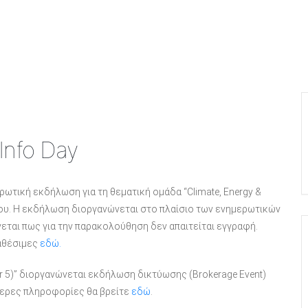
Info Day
ωτική εκδήλωση για τη θεματική ομάδα “Climate, Energy &
ουλίου. Η εκδήλωση διοργανώνεται στο πλαίσιο των ενημερωτικών
εται πως για την παρακολούθηση δεν απαιτείται εγγραφή.
ιαθέσιμες
εδώ.
ster 5)” διοργανώνεται εκδήλωση δικτύωσης (Brokerage Event)
τερες πληροφορίες θα βρείτε
εδώ
.