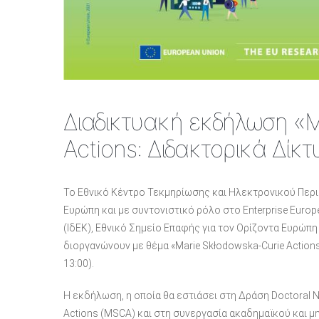
Διαδικτυακή εκδήλωση «M
Actions: Διδακτορικά Δίκ
Το Εθνικό Κέντρο Τεκμηρίωσης και Ηλεκτρονικού Περιε
Ευρώπη και με συντονιστικό ρόλο στο Enterprise Europe
(ΙδΕΚ), Εθνικό Σημείο Επαφής για τον Ορίζοντα Ευρώ
διοργανώνουν με θέμα «Marie Skłodowska-Curie Actions
13:00).
H εκδήλωση, η οποία θα εστιάσει στη Δράση Doctoral 
Actions (MSCA) και στη συνεργασία ακαδημαϊκού και μ