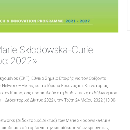
arie Skłodowska-Curie
τυα 2022»
χομένου (ΕΚΤ), Εθνικό Σημείο Επαφής για τον Ορίζοντα
 Network – Hellas, και το Ίδρυμα Έρευνας και Καινοτομίας
πη στην Κύπρο, σας προσκαλούν στη διαδικτυακή εκδήλωση που
 – Διδακτορικά Δίκτυα 2022», την Τρίτη 24 Μαΐου 2022 (10:30-
Networks (Διδακτορικά Δίκτυα) των Marie Skłodowska-Curie
η-ακαδημαϊκού τομέα για την εκπαίδευση νέων ερευνητών,