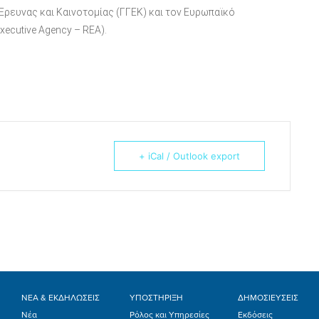
Έρευνας και Καινοτομίας (ΓΓΕΚ) και τον Ευρωπαϊκό
ecutive Agency – REA).
+ iCal / Outlook export
ΝΕΑ & ΕΚΔΗΛΩΣΕΙΣ
ΥΠΟΣΤΗΡΙΞΗ
ΔΗΜΟΣΙΕΥΣΕΙΣ
Νέα
Ρόλος και Υπηρεσίες
Εκδόσεις