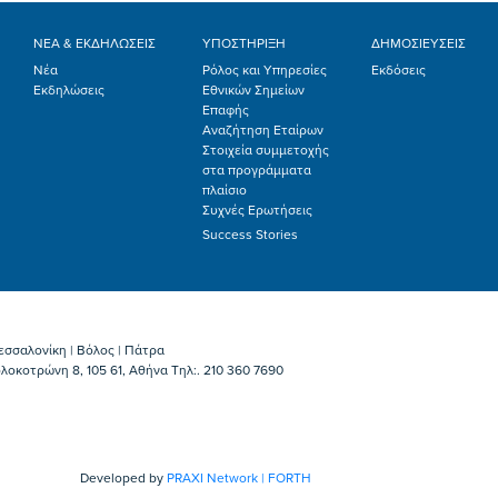
ΝΕΑ & ΕΚΔΗΛΩΣΕΙΣ
ΥΠΟΣΤΗΡΙΞΗ
ΔΗΜΟΣΙΕΥΣΕΙΣ
Νέα
Ρόλος και Υπηρεσίες
Εκδόσεις
Εκδηλώσεις
Εθνικών Σημείων
Επαφής
Αναζήτηση Εταίρων
Στοιχεία συμμετοχής
στα προγράμματα
πλαίσιο
Συχνές Ερωτήσεις
Success Stories
εσσαλονίκη | Βόλος | Πάτρα
λοκοτρώνη 8, 105 61, Αθήνα Τηλ:. 210 360 7690
Developed by
PRAXI Network | FORTH