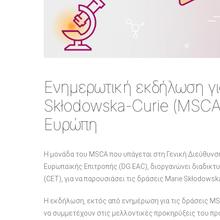
Ενημερωτική εκδήλωση για
Skłodowska-Curie (MSCA)
Ευρώπη
Η μονάδα του MSCA που υπάγεται στη Γενική Διεύθυνσ
Ευρωπαϊκής Επιτροπής (DG EAC), διοργανώνει διαδικτυ
(CET), για να παρουσιάσει τις δράσεις Marie Skłodowsk
Η εκδήλωση, εκτός από ενημέρωση για τις δράσεις MS
να συμμετέχουν στις μελλοντικές προκηρύξεις του προ