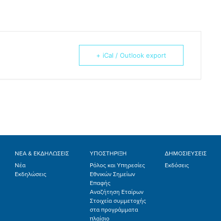
+ iCal / Outlook export
ΝΕΑ & ΕΚΔΗΛΩΣΕΙΣ
ΥΠΟΣΤΗΡΙΞΗ
ΔΗΜΟΣΙΕΥΣΕΙΣ
Νέα
Ρόλος και Υπηρεσίες
Εκδόσεις
Εκδηλώσεις
Εθνικών Σημείων
Επαφής
Αναζήτηση Εταίρων
Στοιχεία συμμετοχής
στα προγράμματα
πλαίσιο