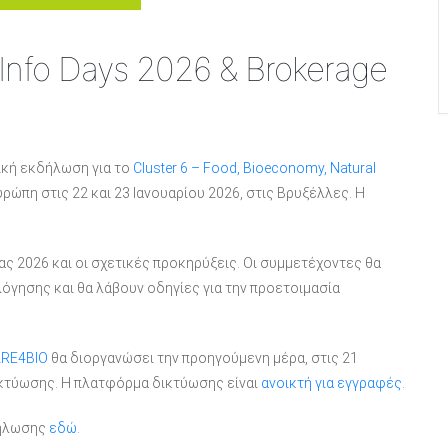
 Info Days 2026 & Brokerage
ική εκδήλωση για το
Cluster 6 – Food, Bioeconomy, Natural
ρώπη στις 22 και 23 Ιανουαρίου 2026, στις Βρυξέλλες. Η
ς 2026 και οι σχετικές προκηρύξεις. Οι συμμετέχοντες θα
λόγησης και θα λάβουν οδηγίες για την προετοιμασία
RE4BIO
θα διοργανώσει την προηγούμενη μέρα, στις 21
ικτύωσης. Η πλατφόρμα δικτύωσης είναι
ανοικτή για εγγραφές.
δήλωσης
εδώ
.