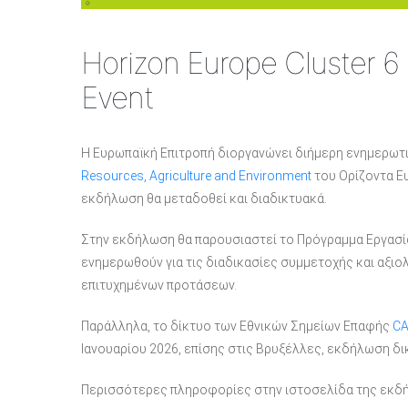
Horizon Europe Cluster 6
Event
Η Ευρωπαϊκή Επιτροπή διοργανώνει διήμερη ενημερωτ
Resources, Agriculture and Environment
του Ορίζοντα Ευ
εκδήλωση θα μεταδοθεί και διαδικτυακά.
Στην εκδήλωση θα παρουσιαστεί το Πρόγραμμα Εργασία
ενημερωθούν για τις διαδικασίες συμμετοχής και αξιο
επιτυχημένων προτάσεων.
Παράλληλα, το δίκτυο των Εθνικών Σημείων Επαφής
CA
Ιανουαρίου 2026, επίσης στις Βρυξέλλες, εκδήλωση δ
Περισσότερες πληροφορίες στην ιστοσελίδα της εκ