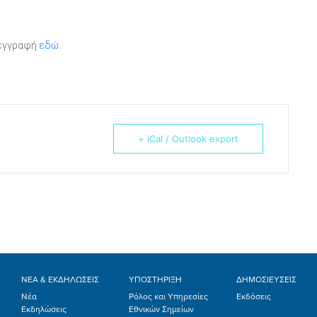
 εγγραφή
εδώ
.
+ iCal / Outlook export
ΝΕΑ & ΕΚΔΗΛΩΣΕΙΣ
ΥΠΟΣΤΗΡΙΞΗ
ΔΗΜΟΣΙΕΥΣΕΙΣ
Νέα
Ρόλος και Υπηρεσίες
Εκδόσεις
Εκδηλώσεις
Εθνικών Σημείων