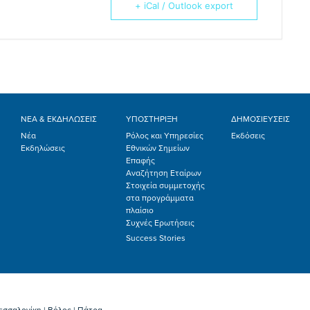
+ iCal / Outlook export
ΝΕΑ & ΕΚΔΗΛΩΣΕΙΣ
ΥΠΟΣΤΗΡΙΞΗ
ΔΗΜΟΣΙΕΥΣΕΙΣ
Νέα
Ρόλος και Υπηρεσίες
Εκδόσεις
Εκδηλώσεις
Εθνικών Σημείων
Επαφής
Αναζήτηση Εταίρων
Στοιχεία συμμετοχής
στα προγράμματα
πλαίσιο
Συχνές Ερωτήσεις
Success Stories