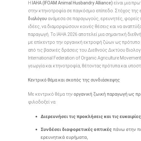
Η
IAHA (IFOAM Animal Husbandry Alliance)
είναι μια πρω
στην κτηνοτροφία σε παγκόσμιο επίπεδο. Στόχος της ε
διαλόγου
ανάμεσα σε παραγωγούς, ερευνητές, φορείς 
ιδέες, να διαμορφώσουν κοινές θέσεις και να αναπτύξου
παραγω
γή. Το IAHA 2026 αποτελεί μια σημαντική διεθ
με επίκεντρο την οργανική εκτροφή ζώων ως πρότυπο 
από τις βασικές δράσεις του Διεθνούς Δικτύου Βιολογ
International Federation of Organic Agriculture Moveme
γεωργία και κτηνοτροφία, θέτοντας πρότυπα και υποσ
Κεντρικό θέμα και σκοπός της συνδιάσκεψης
Με κεντρικό θέμα την
οργανική ζωική παραγωγή ως πρ
φιλοδοξεί να:
Διερευνήσει τις προκλήσεις και τις ευκαιρίες
Συνδέσει διαφορετικές οπτικές
πάνω στην πα
ερευνητικά ευρήματα,