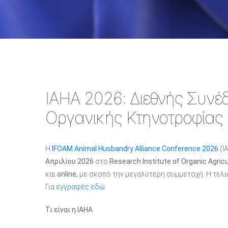
IAHA 2026: Διεθνής Συνέδ
Οργανικής Κτηνοτροφίας
Η
IFOAM Animal Husbandry Alliance Conference 2026
(I
Απριλίου 2026
στο
Research Institute of Organic Agricu
και
online,
με σκοπό την μεγαλύτερη
συμμετοχή. Η τελι
Για
εγγραφές εδώ
.
Τι είναι η IAHA