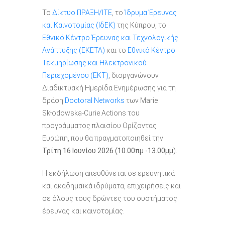
Το
Δίκτυο ΠΡΑΞΗ/ΙΤΕ
, το
Ίδρυμα Έρευνας
και Καινοτομίας (ΙδΕΚ)
της Κύπρου, το
Εθνικό Κέντρο Έρευνας και Τεχνολογικής
Ανάπτυξης (ΕΚΕΤΑ)
και το
Εθνικό Κέντρο
Τεκμηρίωσης και Ηλεκτρονικού
Περιεχομένου (EKT)
, διοργανώνουν
Διαδικτυακή Ημερίδα Ενημέρωσης για τη
δράση
Doctoral Networks
των Marie
Skłodowska-Curie Actions του
προγράμματος πλαισίου Ορίζοντας
Ευρώπη, που θα πραγματοποιηθεί την
Τρίτη 16 Ιουνίου 2026 (10.00πμ -13.00μμ
).
Η εκδήλωση απευθύνεται σε ερευνητικά
και ακαδημαϊκά ιδρύματα, επιχειρήσεις και
σε όλους τους δρώντες του συστήματος
έρευνας και καινοτομίας.