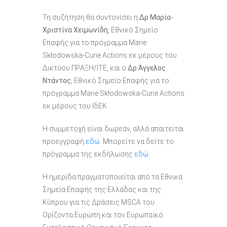
Τη συζήτηση θα συντονίσει η
Δρ Μαρία-
Χριστίνα Χειμωνίδη
, Εθνικό Σημείο
Επαφής για το πρόγραμμα Marie
Skłodowska-Curie Actions εκ μέρους του
Δικτύου ΠΡΑΞΗ/ΙΤΕ, και ο
Δρ Άγγελος
Ντάντος
, Εθνικό Σημείο Επαφής για το
πρόγραμμα Marie Skłodowska-Curie Actions
εκ μέρους του ΙδΕΚ.
Η συμμετοχή είναι δωρεάν, αλλά απαιτείται
προεγγραφή
εδώ
. Μπορείτε να δείτε το
πρόγραμμα της εκδήλωσης
εδώ
.
Η ημερίδα πραγματοποιείται από τα Εθνικά
Σημεία Επαφής της Ελλάδας και της
Κύπρου για τις Δράσεις MSCA του
Ορίζοντα Ευρώπη και τον Ευρωπαϊκό