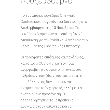
Λουξεμβούργο
Το ευρωπαϊκό συνέδριο One Health
Conference διοργανώνεται διά ζώσης στο
Λουξεμβούργο
στις
13 Νοεμβρίου
. Το
συνέδριο διοργανώνεται από τη Γενική
Διεύθυνση για την Υγεία και Ασφάλεια των
Τροφίμων της Ευρωπαϊκής Επιτροπής.
Οι πρόσφατες επιδημίες και πανδημίες,
και ιδίως ο COVID-19, κατέστησαν
αναμφισβήτητα σαφές ότι η υγεία των
ανθρώπων, των ζώων, των φυτών και του
περιβάλλοντος δεν μπορούν να
αντιμετωπιστούν χωριστά, αλλά με μια
ενοποιημένη προσέγγιση. Οι
αλληλεξαρτήσεις τους πρέπει να
αναγνωριστούν καλύτερα και να