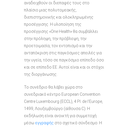
αναδειχθούν οι διεπαφές τους στο
πλαίσιο μιας πολυτομεακής,
διεπιστημονικής και ολοκληρωμένης
προσέγγισης. Η υλοποίηση της
προσέγγισης «One Health» θα συμβάλλει
στην πρόληψη, την πρόβλεψη, την
προετοιμασία, τον εντοπισμό και την
ανταπόκριση στις παγκόσμιες απειλές για
την υγεία, τόσο σε παγκόσμιο επίπεδο όσο
και σε επίπεδο ΕΕ. Αυτοί είναι και οι στόχοι
της διοργάνωσης.
Το συνέδριο θα λάβει χώρα στο
συνεδριακό κέντρο European Convention
Centre Luxembourg (ECCL), 4 Pl. de l’Europe,
1499, Λουξεμβούργο (αίθουσα C). Η
εκδήλωση είναι ανοικτή για συμμετοχή
μέσω
εγγραφής
στο σχετικό σύνδεσμο. Η