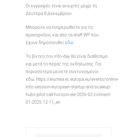
Oι εγγραφές είναι ανοιχτές μέχρι τη
Δευτέρα 8 Δεκεμβρίου
Μπορείτε να ενημερωθείτε για τις
προκηρύξεις και απο τα draft WP που
έχουν δημοσιευθεί
εδώ
Το βίντεο του info-day θα είναι διαθέσιμο
και μετά το πέρας της εκδήλωσης. Για
περισσότερα μείνετε συντονισμένοι
εδώ: https://eismea.ec.europa.eu/events/online-
info-session-european-startup-and-scaleup-
hubs-pilot-call-horizon-eie-2026-02-connect-
01-2025-12-11_en