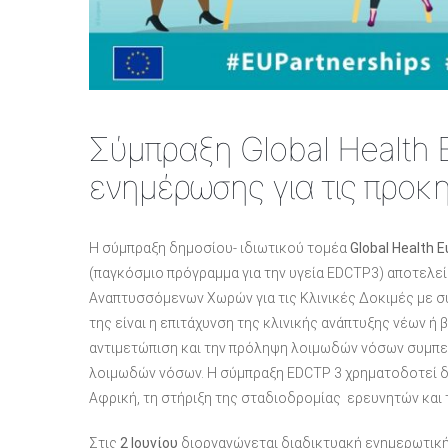
Σύμπραξη Global Health
ενημέρωσης για τις προκ
Η σύμπραξη δημοσίου- ιδιωτικού τομέα
Global
Health
E
(παγκόσμιο πρόγραμμα για την υγεία EDCTP3) αποτελε
Αναπτυσσόμενων Χωρών για τις Κλινικές Δοκιμές με σ
της είναι η επιτάχυνση της κλινικής ανάπτυξης νέων ή 
αντιμετώπιση και την πρόληψη λοιμωδών νόσων συμπ
λοιμωδών νόσων. Η σύμπραξη EDCTP 3 χρηματοδοτεί δ
Αφρική, τη στήριξη της σταδιοδρομίας ερευνητών και 
Στις
2 Ιουνίου
διοργανώνεται διαδικτυακή ενημερωτική