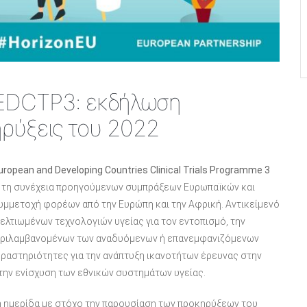
 EDCTP3: εκδήλωση
ηρύξεις του 2022
uropean
and
Developing
Countries
Clinical
Trials
Programme
3
ί τη συνέχεια προηγούμενων συμπράξεων Ευρωπαϊκών και
υμμετοχή φορέων από την Ευρώπη και την Αφρική. Αντικείμενό
βελτιωμένων τεχνολογιών υγείας για τον εντοπισμό, την
εριλαμβανομένων των αναδυόμενων ή επανεμφανιζόμενων
ραστηριότητες για την ανάπτυξη ικανοτήτων έρευνας στην
την ενίσχυση των εθνικών συστημάτων υγείας.
 ημερίδα με στόχο την παρουσίαση των προκηρύξεων του