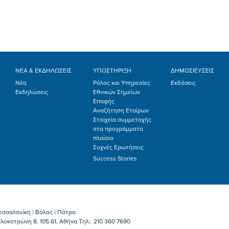
ΝΕΑ & ΕΚΔΗΛΩΣΕΙΣ
ΥΠΟΣΤΗΡΙΞΗ
ΔΗΜΟΣΙΕΥΣΕΙΣ
Νέα
Ρόλος και Υπηρεσίες
Εκδόσεις
Εκδηλώσεις
Εθνικών Σημείων
Επαφής
Αναζήτηση Εταίρων
Στοιχεία συμμετοχής
στα προγράμματα
πλαίσιο
Συχνές Ερωτήσεις
Success Stories
εσσαλονίκη | Βόλος | Πάτρα
λοκοτρώνη 8, 105 61, Αθήνα Τηλ:. 210 360 7690