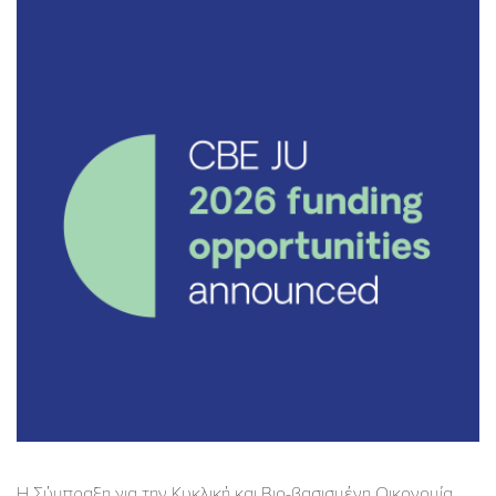
Η Σύμπραξη για την Κυκλική και Βιο-βασισμένη Οικονομία