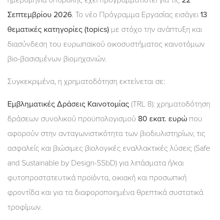
ημερομηνία υποβολής έχει προγραμματιστεί για τις
22
Σεπτεμβρίου 2026
. Το νέο Πρόγραμμα Εργασίας εισάγει
13
θεματικές κατηγορίες (topics)
με στόχο την ανάπτυξη και
διασύνδεση του ευρωπαϊκού οικοσυστήματος καινοτόμων
βιο-βασισμένων βιομηχανιών.
Συγκεκριμένα, η χρηματοδότηση εκτείνεται σε:
Εμβληματικές Δράσεις Καινοτομίας
(TRL 8): χρηματοδότηση
δράσεων συνολικού προϋπολογισμού
80 εκατ. ευρώ
που
αφορούν στην ανταγωνιστικότητα των βιοδιυλιστηρίων, τις
ασφαλείς και βιώσιμες βιολογικές εναλλακτικές λύσεις (Safe
and Sustainable by Design-SSbD) για λιπάσματα ή/και
φυτοπροστατευτικά προϊόντα, οικιακή και προσωπική
φροντίδα και για τα διαφοροποιημένα θρεπτικά συστατικά
τροφίμων.