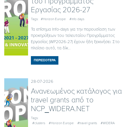
του Προγράμματος
Εργασίας 2026-27
Tags:
#Horizon Europe
#info days
Τα επίσημα Info-days για την παρουσίαση των
προκηρύξεων του τελευταίου Προγράμματος
Εργασίας (WP2026-27) έχουν ήδη ξεκινήσει. Στο
πλαίσιο αυτό, τα δίκ...
ΠΕΡΙΣΣΟΤΕΡΑ
28-07-2026
Ανανεωμένος κατάλογος για
travel grants από το
NCP_WIDERA.NET
Tags:
#clusters
#Horizon Europe
#travel grants
#WIDERA