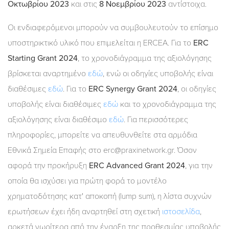
Οκτωβρίου 2023
και στις
8 Νοεμβρίου 2023
αντίστοιχα.
Οι ενδιαφερόμενοι μπορούν να συμβουλευτούν το επίσημο
υποστηρικτικό υλικό που επιμελείται η ERCEA. Για το
ERC
Starting Grant 2024
, το χρονοδιάγραμμα της αξιολόγησης
βρίσκεται αναρτημένο
εδώ
, ενώ οι οδηγίες υποβολής είναι
διαθέσιμες
εδώ
. Για το
ERC Synergy Grant 2024
, οι οδηγίες
υποβολής είναι διαθέσιμες
εδώ
και το χρονοδιάγραμμα της
αξιολόγησης είναι διαθέσιμο
εδώ
. Για περισσότερες
πληροφορίες, μπορείτε να απευθυνθείτε στα αρμόδια
Εθνικά Σημεία Επαφής στο erc@praxinetwork.gr. Όσον
αφορά την προκήρυξη
ERC Advanced Grant 2024
, για την
οποία θα ισχύσει για πρώτη φορά το μοντέλο
χρηματοδότησης κατ' αποκοπή (lump sum), η λίστα συχνών
ερωτήσεων έχει ήδη αναρτηθεί στη σχετική
ιστοσελίδα
,
αρκετά νωρίτερα από την έναρξη της προθεσμίας υποβολής