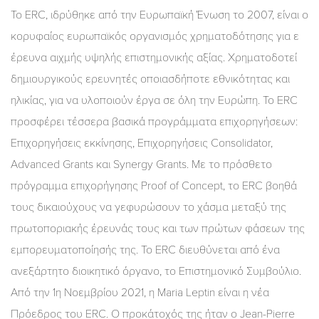
Το ERC, ιδρύθηκε από την Ευρωπαϊκή Ένωση το 2007, είναι ο
κορυφαίος ευρωπαϊκός οργανισμός χρηματοδότησης για ε
έρευνα αιχμής υψηλής επιστημονικής αξίας. Χρηματοδοτεί
δημιουργικούς ερευνητές οποιασδήποτε εθνικότητας και
ηλικίας, για να υλοποιούν έργα σε όλη την Ευρώπη. Το ERC
προσφέρει τέσσερα βασικά προγράμματα επιχορηγήσεων:
Επιχορηγήσεις εκκίνησης, Επιχορηγήσεις Consolidator,
Advanced Grants και Synergy Grants. Με το πρόσθετο
πρόγραμμα επιχορήγησης Proof of Concept, το ERC βοηθά
τους δικαιούχους να γεφυρώσουν το χάσμα μεταξύ της
πρωτοποριακής έρευνάς τους και των πρώτων φάσεων της
εμπορευματοποίησής της. Το ERC διευθύνεται από ένα
ανεξάρτητο διοικητικό όργανο, το Επιστημονικό Συμβούλιο.
Από την 1η Νοεμβρίου 2021, η Maria Leptin είναι η νέα
Πρόεδρος του ERC. Ο προκάτοχός της ήταν ο Jean-Pierre