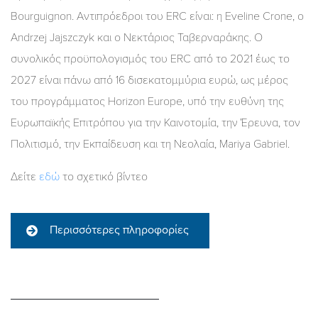
Bourguignon. Αντιπρόεδροι του ERC είναι: η Eveline Crone, ο
Andrzej Jajszczyk και ο Νεκτάριος Ταβερναράκης. Ο
συνολικός προϋπολογισμός του ERC από το 2021 έως το
2027 είναι πάνω από 16 δισεκατομμύρια ευρώ, ως μέρος
του προγράμματος Horizon Europe, υπό την ευθύνη της
Ευρωπαϊκής Επιτρόπου για την Καινοτομία, την Έρευνα, τον
Πολιτισμό, την Εκπαίδευση και τη Νεολαία, Mariya Gabriel.
Δείτε
εδώ
το σχετικό βίντεο
Περισσότερες πληροφορίες