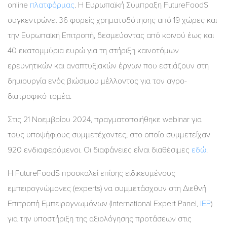
online
πλατφόρμας
. Η Ευρωπαϊκή Σύμπραξη FutureFoodS
συγκεντρώνει 36 φορείς χρηματοδότησης από 19 χώρες και
την Ευρωπαϊκή Επιτροπή, δεσμεύοντας από κοινού έως και
40 εκατομμύρια ευρώ για τη στήριξη καινοτόμων
ερευνητικών και αναπτυξιακών έργων που εστιάζουν στη
δημιουργία ενός βιώσιμου μέλλοντος για τον αγρο-
διατροφικό τομέα.
Στις 21 Νοεμβρίου 2024, πραγματοποιήθηκε webinar για
τους υποψήφιους συμμετέχοντες, στο οποίο συμμετείχαν
920 ενδιαφερόμενοι. Οι διαφάνειες είναι διαθέσιμες
εδώ
.
Η FutureFoodS προσκαλεί επίσης ειδικευμένους
εμπειρογνώμονες (experts) να συμμετάσχουν στη Διεθνή
Επιτροπή Εμπειρογνωμόνων (International Expert Panel,
IEP
)
για την υποστήριξη της αξιολόγησης προτάσεων στις