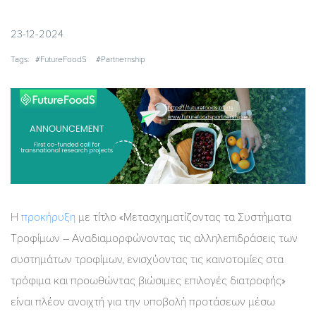
23-12-2024
Tags:
#FutureFoodS
#Partnernship
Η
προκήρυξη
με τίτλο «Μετασχηματίζοντας τα Συστήματα
Τροφίμων – Αναδιαμορφώνοντας τις αλληλεπιδράσεις των
συστημάτων τροφίμων, ενισχύοντας τις καινοτομίες στα
τρόφιμα και προωθώντας βιώσιμες επιλογές διατροφής»
είναι πλέον ανοιχτή για την υποβολή προτάσεων μέσω