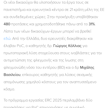
Οι νέοι δικαιούχοι θα υλοποιήσουν τα έργα τους σε
πανεπιστήμια και ερευνητικά κέντρα σε 21 κράτη μέλη της ΕΕ
και συνδεδεμένες χώρες. Στην προκήρυξη υποβλήθηκαν
480
προτάσεις και χρηματοδοτήθηκε πάνω από το
31%
.
Λίστα των νέων δικαιούχων-έργων μπορεί να βρεθεί
εδώ
. Από την Ελλάδα, δυο ερευνητές διακρίθηκαν και
έλαβαν PoC, ο καθηγητής δρ.
Γιώργος Κόλλιας
για
πρωτοποριακή λύση στοχεύουσα στους ινοβλάστες για την
αντιμετώπιση της φλεγμονής και της ίνωσης στη
φλεγμονώδη νόσο του εντέρου (IBD) και ο δρ
Μιχάλης
Βασιλείου
, επίκουρος καθηγητής για λύσεις σεισμικής
απομόνωσης χαμηλού κόστους για τον αναπτυσσόμενο
κόσμο.
Το πρόγραμμα εργασίας ERC 2025 περιλαμβάνει δύο
προσκλήσεις για PoC επιχορηγήσεις με συνολικό