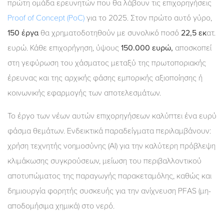
πρώτη ομάδα ερευνητών που θα λάβουν τις επιχορηγήσεις
Proof of Concept (PoC)
για το 2025. Στον πρώτο αυτό γύρο,
150 έργα
θα χρηματοδοτηθούν με συνολικό ποσό
22,5 εκ
ατ.
ευρώ. Κάθε επιχορήγηση, ύψους
150.000 ευρώ,
αποσκοπεί
στη γεφύρωση του χάσματος μεταξύ της πρωτοποριακής
έρευνας και της αρχικής φάσης εμπορικής αξιοποίησης ή
κοινωνικής εφαρμογής των αποτελεσμάτων.
Το έργο των νέων αυτών επιχορηγήσεων καλύπτει ένα ευρύ
φάσμα θεμάτων. Ενδεικτικά παραδείγματα περιλαμβάνουν:
χρήση τεχνητής νοημοσύνης (ΑΙ) για την καλύτερη πρόβλεψη
κλιμάκωσης συγκρούσεων, μείωση του περιβαλλοντικού
αποτυπώματος της παραγωγής παρακεταμόλης, καθώς και
δημιουργία φορητής συσκευής για την ανίχνευση PFAS (μη-
αποδομήσιμα χημικά) στο νερό.