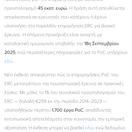
προϋπολογισμό
45 εκατ. ευρώ.
Η δράση αυτή απευθύνεται
αποκλειστικά σε ερευνητές που κατέχουν ή έχουν
υλοποιήσει στο παρελθόν επιχορήγηση ERC για βασική
έρευνα. Η επόμενη προκήρυξη είναι ανοιχτή, με
καταληκτική ημερομηνία υποβολής την
18η Σεπτεμβρίου
2025
, ενώ περισσότερες πληροφορίες για το PoC υπάρχουν
εδώ
.
Νέα έκθεση αποκαλύπτει πώς οι επιχορηγήσεις PoC του
ERC μετατρέπουν την πρωτοποριακή έρευνα σε πρακτικές
λύσεις. Με μόλις το 1% του συνολικού προϋπολογισμού του
ERC — δηλαδή €259 εκ την περίοδο 2014–2023 —
υλοποιήθηκαν περίπου
1.700 έργα PoC
, αποδίδοντας
εντυπωσιακά αποτελέσματα στην καινοτομία, την εμπορική
αξιοποίηση. Η έκθεση μπορεί να βρεθεί
εδώ
, ενώ δεδομένα