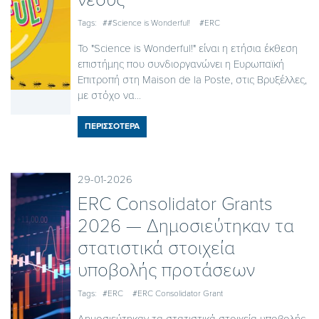
Tags:
##Science is Wonderful!
#ERC
Το "Science is Wonderful!" είναι η ετήσια έκθεση
επιστήμης που συνδιοργανώνει η Ευρωπαϊκή
Επιτροπή στη Maison de la Poste, στις Βρυξέλλες,
με στόχο να...
ΠΕΡΙΣΣΟΤΕΡΑ
29-01-2026
ERC Consolidator Grants
2026 — Δημοσιεύτηκαν τα
στατιστικά στοιχεία
υποβολής προτάσεων
Tags:
#ERC
#ERC Consolidator Grant
Δημοσιεύτηκαν τα στατιστικά στοιχεία υποβολής