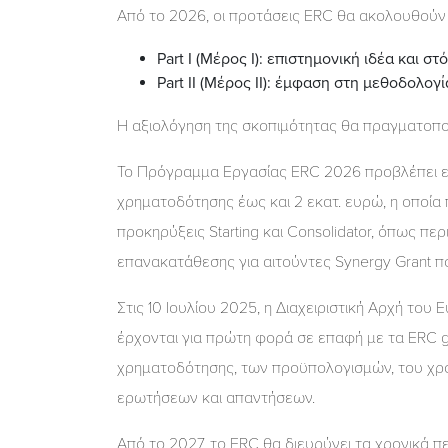
Από το 2026, οι προτάσεις ERC θα ακολουθούν 
Part I (Μέρος Ι): επιστημονική ιδέα και στ
Part II (Μέρος ΙΙ): έμφαση στη μεθοδολογ
Η αξιολόγηση της σκοπιμότητας θα πραγματοποιε
Το Πρόγραμμα Εργασίας ERC 2026 προβλέπει εν
χρηματοδότησης έως και 2 εκατ. ευρώ, η οποία 
προκηρύξεις Starting και Consolidator, όπως πε
επανακατάθεσης για αιτούντες Synergy Grant π
Στις 10 Ιουλίου 2025, η Διαχειριστική Αρχή τ
έρχονται για πρώτη φορά σε επαφή με τα ERC g
χρηματοδότησης, των προϋπολογισμών, του χρ
ερωτήσεων και απαντήσεων.
Από το 2027, το ERC θα διευρύνει τα χρονικά περ