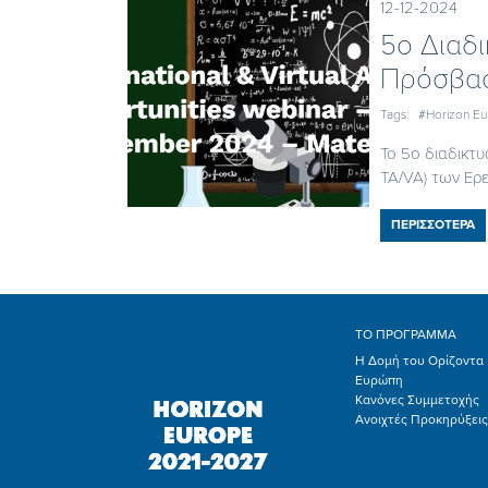
12-12-2024
5ο Διαδι
Πρόσβασ
Tags:
#Horizon E
Το 5ο διαδικτυ
TA/VA) των Ερε
ΠΕΡΙΣΣΟΤΕΡΑ
ΤΟ ΠΡΟΓΡΑΜΜΑ
Η Δομή του Ορίζοντα
Ευρώπη
Κανόνες Συμμετοχής
Ανοιχτές Προκηρύξεις