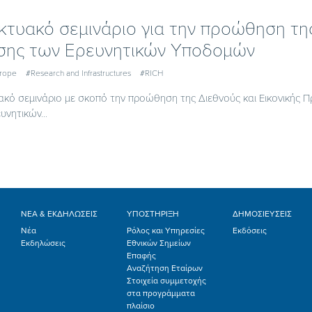
κτυακό σεμινάριο για την προώθηση της
ης των Ερευνητικών Υποδομών
urope
#Research and Infrastructures
#RICH
ακό σεμινάριο με σκοπό την προώθηση της Διεθνούς και Εικονικής Πρ
υνητικών...
ΝΕΑ & ΕΚΔΗΛΩΣΕΙΣ
ΥΠΟΣΤΗΡΙΞΗ
ΔΗΜΟΣΙΕΥΣΕΙΣ
Νέα
Ρόλος και Υπηρεσίες
Εκδόσεις
Εκδηλώσεις
Εθνικών Σημείων
Επαφής
Αναζήτηση Εταίρων
Στοιχεία συμμετοχής
στα προγράμματα
πλαίσιο