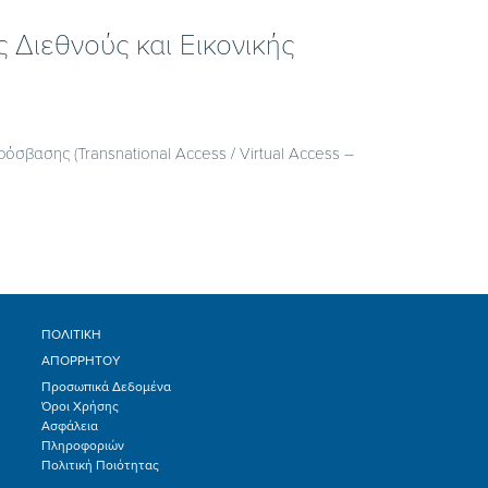
 Διεθνούς και Εικονικής
όσβασης (Transnational Access / Virtual Access –
ΠΟΛΙΤΙΚΗ
ΑΠΟΡΡΗΤΟΥ
Προσωπικά Δεδομένα
Όροι Χρήσης
Ασφάλεια
Πληροφοριών
Πολιτική Ποιότητας