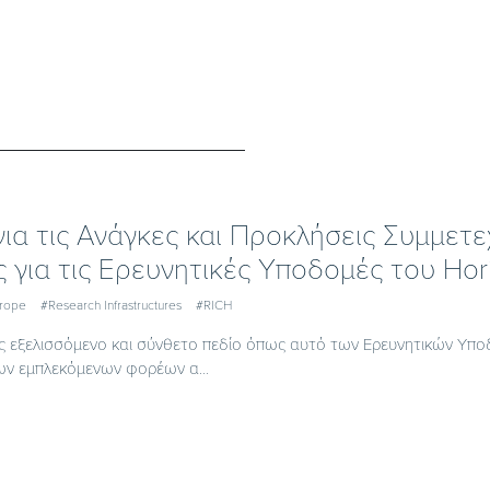
για τις Ανάγκες και Προκλήσεις Συμμε
 για τις Ερευνητικές Υποδομές του Hor
urope
#Research Infrastructures
#RICH
ς εξελισσόμενο και σύνθετο πεδίο όπως αυτό των Ερευνητικών Υπο
ν εμπλεκόμενων φορέων α...