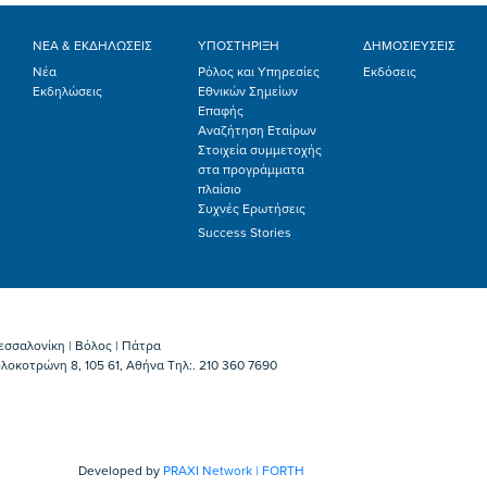
ΝΕΑ & ΕΚΔΗΛΩΣΕΙΣ
ΥΠΟΣΤΗΡΙΞΗ
ΔΗΜΟΣΙΕΥΣΕΙΣ
Νέα
Ρόλος και Υπηρεσίες
Εκδόσεις
Εκδηλώσεις
Εθνικών Σημείων
Επαφής
Αναζήτηση Εταίρων
Στοιχεία συμμετοχής
στα προγράμματα
πλαίσιο
Συχνές Ερωτήσεις
Success Stories
εσσαλονίκη | Βόλος | Πάτρα
λοκοτρώνη 8, 105 61, Αθήνα Τηλ:. 210 360 7690
Developed by
PRAXI Network | FORTH