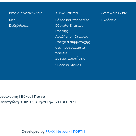
ΝΕΑ & ΕΚΔΗΛΩΣΕΙΣ
ΥΠΟΣΤΗΡΙΞΗ
ΔΗΜΟΣΙΕΥΣΕΙΣ
Νέα
Ρόλος και Υπηρεσίες
Εκδόσεις
Εκδηλώσεις
Εθνικών Σημείων
Επαφής
Αναζήτηση Εταίρων
Στοιχεία συμμετοχής
στα προγράμματα
πλαίσιο
Συχνές Ερωτήσεις
Success Stories
εσσαλονίκη | Βόλος | Πάτρα
λοκοτρώνη 8, 105 61, Αθήνα Τηλ:. 210 360 7690
Developed by
PRAXI Network | FORTH