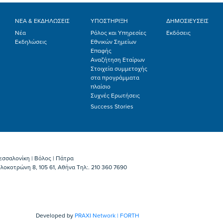
ΝΕΑ & ΕΚΔΗΛΩΣΕΙΣ
ΥΠΟΣΤΗΡΙΞΗ
ΔΗΜΟΣΙΕΥΣΕΙΣ
Νέα
Ρόλος και Υπηρεσίες
Εκδόσεις
Εκδηλώσεις
Εθνικών Σημείων
Επαφής
Αναζήτηση Εταίρων
Στοιχεία συμμετοχής
στα προγράμματα
πλαίσιο
Συχνές Ερωτήσεις
Success Stories
εσσαλονίκη | Βόλος | Πάτρα
λοκοτρώνη 8, 105 61, Αθήνα Τηλ:. 210 360 7690
Developed by
PRAXI Network | FORTH