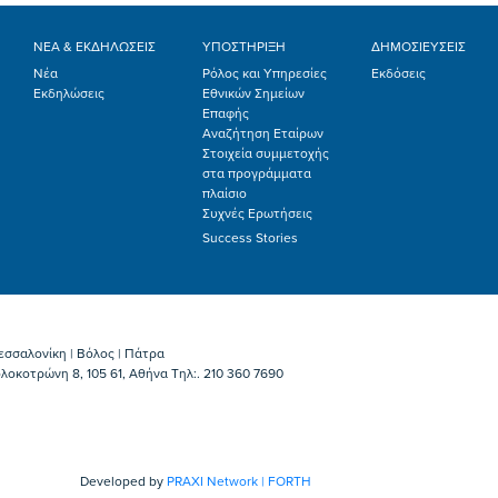
ΝΕΑ & ΕΚΔΗΛΩΣΕΙΣ
ΥΠΟΣΤΗΡΙΞΗ
ΔΗΜΟΣΙΕΥΣΕΙΣ
Νέα
Ρόλος και Υπηρεσίες
Εκδόσεις
Εκδηλώσεις
Εθνικών Σημείων
Επαφής
Αναζήτηση Εταίρων
Στοιχεία συμμετοχής
στα προγράμματα
πλαίσιο
Συχνές Ερωτήσεις
Success Stories
εσσαλονίκη | Βόλος | Πάτρα
λοκοτρώνη 8, 105 61, Αθήνα Τηλ:. 210 360 7690
Developed by
PRAXI Network | FORTH