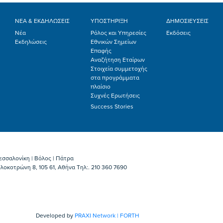
ΝΕΑ & ΕΚΔΗΛΩΣΕΙΣ
ΥΠΟΣΤΗΡΙΞΗ
ΔΗΜΟΣΙΕΥΣΕΙΣ
Νέα
Ρόλος και Υπηρεσίες
Εκδόσεις
Εκδηλώσεις
Εθνικών Σημείων
Επαφής
Αναζήτηση Εταίρων
Στοιχεία συμμετοχής
στα προγράμματα
πλαίσιο
Συχνές Ερωτήσεις
Success Stories
εσσαλονίκη | Βόλος | Πάτρα
λοκοτρώνη 8, 105 61, Αθήνα Τηλ:. 210 360 7690
Developed by
PRAXI Network | FORTH