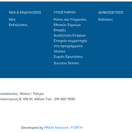
ΝΕΑ & ΕΚΔΗΛΩΣΕΙΣ
ΥΠΟΣΤΗΡΙΞΗ
ΔΗΜΟΣΙΕΥΣΕΙΣ
Νέα
Ρόλος και Υπηρεσίες
Εκδόσεις
Εκδηλώσεις
Εθνικών Σημείων
Επαφής
Αναζήτηση Εταίρων
Στοιχεία συμμετοχής
στα προγράμματα
πλαίσιο
Συχνές Ερωτήσεις
Success Stories
εσσαλονίκη | Βόλος | Πάτρα
λοκοτρώνη 8, 105 61, Αθήνα Τηλ:. 210 360 7690
Developed by
PRAXI Network | FORTH