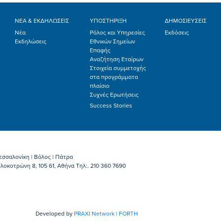
ΝΕΑ & ΕΚΔΗΛΩΣΕΙΣ
ΥΠΟΣΤΗΡΙΞΗ
ΔΗΜΟΣΙΕΥΣΕΙΣ
Νέα
Ρόλος και Υπηρεσίες
Εκδόσεις
Εκδηλώσεις
Εθνικών Σημείων
Επαφής
Αναζήτηση Εταίρων
Στοιχεία συμμετοχής
στα προγράμματα
πλαίσιο
Συχνές Ερωτήσεις
Success Stories
εσσαλονίκη | Βόλος | Πάτρα
λοκοτρώνη 8, 105 61, Αθήνα Τηλ:. 210 360 7690
Developed by
PRAXI Network | FORTH