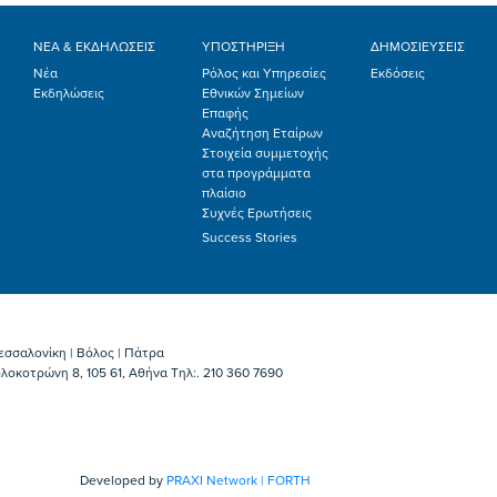
ΝΕΑ & ΕΚΔΗΛΩΣΕΙΣ
ΥΠΟΣΤΗΡΙΞΗ
ΔΗΜΟΣΙΕΥΣΕΙΣ
Νέα
Ρόλος και Υπηρεσίες
Εκδόσεις
Εκδηλώσεις
Εθνικών Σημείων
Επαφής
Αναζήτηση Εταίρων
Στοιχεία συμμετοχής
στα προγράμματα
πλαίσιο
Συχνές Ερωτήσεις
Success Stories
εσσαλονίκη | Βόλος | Πάτρα
λοκοτρώνη 8, 105 61, Αθήνα Τηλ:. 210 360 7690
Developed by
PRAXI Network | FORTH