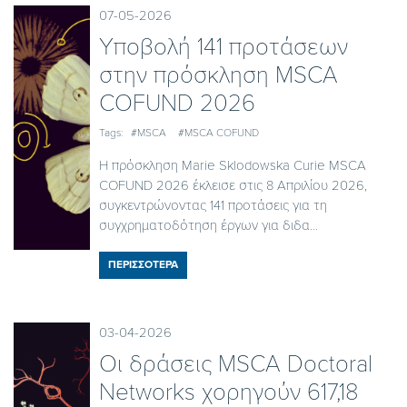
07-05-2026
Yποβολή 141 προτάσεων
στην πρόσκληση MSCA
COFUND 2026
Tags:
#MSCA
#MSCA COFUND
Η πρόσκληση Marie Sklodowska Curie MSCA
COFUND 2026 έκλεισε στις 8 Απριλίου 2026,
συγκεντρώνοντας 141 προτάσεις για τη
συγχρηματοδότηση έργων για διδα...
ΠΕΡΙΣΣΟΤΕΡΑ
03-04-2026
Οι δράσεις MSCA Doctoral
Networks χορηγούν 617,18