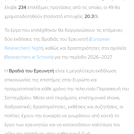
έλαβε
234
επιλέξιμες προτάσεις από τις οποίες οι 49 θα
χρηματοδοτηθούν (ποσοστό επιτυχίας
20.3
)%.
Τα έργα που επιλέχθηκαν θα διοργανώσουν τις επόμενες
δύο εκδόσεις της Βραδιάς του Ερευνητή (
European
Researchers’ Night
), καθώς και δραστηριότητες στα σχολεία
(
Researchers at Schools
) για την περίοδο 2026–2027.
Η
Βραδιά του Ερευνητή
είναι η μεγαλύτερη εκδήλωση
επικοινωνίας της επιστήμης στην Ευρώπη και
πραγματοποιείται κάθε χρόνο την τελευταία Παρασκευή του
Σεπτεμβρίου. Μέσα από πειράματα, επιστημονικά shows,
διαδραστικές δραστηριότητες, εκθέσεις και συζητήσεις, οι
πολίτες έχουν την ευκαιρία να γνωρίσουν από κοντά το
έργο των ερευνητών και να κατανοήσουν καλύτερα τον
ρόλο της επιστήμης στην καθημερινή ζωή.