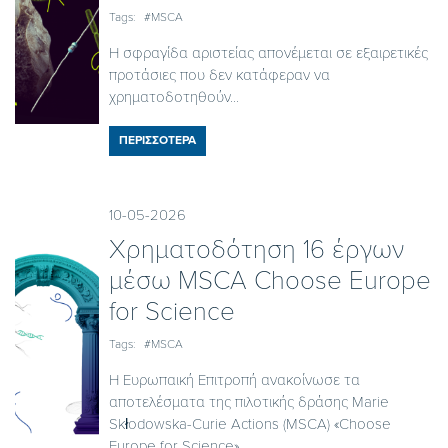
Tags:
#MSCA
Η σφραγίδα αριστείας απονέμεται σε εξαιρετικές
προτάσιες που δεν κατάφεραν να
χρηματοδοτηθούν...
ΠΕΡΙΣΣΟΤΕΡΑ
10-05-2026
Χρηματοδότηση 16 έργων
μέσω MSCA Choose Europe
for Science
Tags:
#MSCA
H Eυρωπαική Επιτροπή ανακοίνωσε τα
αποτελέσματα της πιλοτικής δράσης Marie
Skłodowska-Curie Actions (MSCA) «Choose
Europe for Science», ...