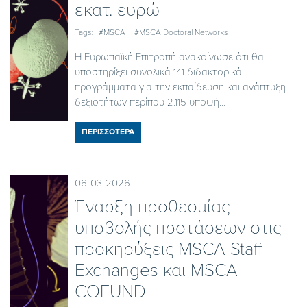
εκατ. ευρώ
Tags:
#MSCA
#MSCA Doctoral Networks
Η Ευρωπαϊκή Επιτροπή ανακοίνωσε ότι θα
υποστηρίξει συνολικά 141 διδακτορικά
προγράμματα για την εκπαίδευση και ανάπτυξη
δεξιοτήτων περίπου 2.115 υποψή...
ΠΕΡΙΣΣΟΤΕΡΑ
06-03-2026
Έναρξη προθεσμίας
υποβολής προτάσεων στις
προκηρύξεις MSCA Staff
Exchanges και MSCA
COFUND