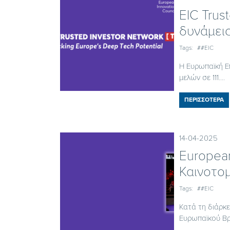
EIC Trus
δυνάμεις
Tags:
##EIC
Η Ευρωπαϊκή Επ
μελών σε 111....
ΠΕΡΙΣΣΟΤΕΡΑ
14-04-2025
European
Καινοτο
Tags:
##EIC
Κατά τη διάρκε
Ευρωπαϊκού Βρα