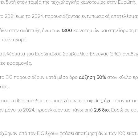
ενδυτή στον τομέα της τεχνολογικής καινοτομίας στην Ευρώπη.
το 2021 έως το 2024, παρουσιάζοντας εντυπωσιακά αποτελέσμα
μβάλει στην ανάπτυξη άνω των
1300
καινοτομιών και στην ίδρυση π
ά στην αγορά.
ποτελέσματα του Ευρωπαϊκού Συμβουλίου Έρευνας (ERC), αναδει
ικές εφαρμογές.
ό το EIC παρουσιάζουν κατά μέσο όρο
αύξηση 50%
στον κύκλο ερ
ησης.
C που το ίδιο επενδύει σε υποσχόμενες εταιρείες, έχει πραγματ
καν μόνο το 2024, προσελκύοντας πάνω από
2,6 δισ.
Ευρώ σε συμ
ίχθηκαν από τον EIC έχουν φτάσει αποτίμηση άνω των 100 εκατ. 