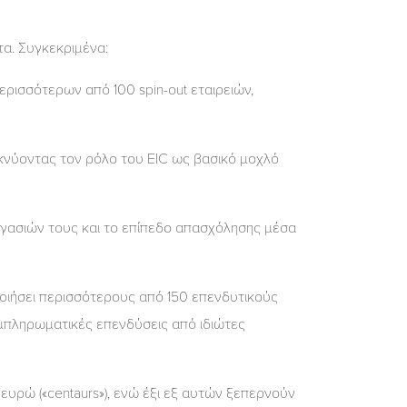
τα. Συγκεκριμένα:
ερισσότερων από 100 spin-out εταιρειών,
κνύοντας τον ρόλο του EIC ως βασικό μοχλό
γασιών τους και το επίπεδο απασχόλησης μέσα
οποιήσει περισσότερους από 150 επενδυτικούς
πληρωματικές επενδύσεις από ιδιώτες
ευρώ («centaurs»), ενώ έξι εξ αυτών ξεπερνούν