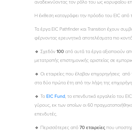
αναδεικνύοντας τον ρόλο του ως κορυφαίου επ
Η έκθεση καταγράφει την πρόοδο του EIC από 
Τα έργα EIC Pathfinder και Transition έχουν συ
φέρνοντας ερευνητικά αποτελέσματα πιο κοντ
🔹 Σχεδόν
100
από αυτά τα έργα αξιοποιούν α
μετατροπής επιστημονικής αριστείας σε εμπορ
🔹 Οι εταιρείες που έλαβαν επιχορηγήσεις απ
στα δύο πρώτα έτη από την λήψη της επιχορήγ
🔹 Το
EIC Fund
, το επενδυτικό εργαλείο του EI
γύρους, εκ των οποίων οι 60 πραγματοποιήθη
επενδυτές.
🔹 Περισσότερες από
70 εταιρείες
που υποστηρ