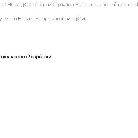
του EIC ως βασικό καταλύτη ανάπτυξης στo ευρωπαϊκό deep-tec
ων του Horizon Europe και περιλαμβάνει:
νητικών αποτελεσμάτων