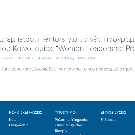
αι έμπειροι mentors για το νέο πρόγρα
ίου Καινοτομίας “Women Leadership P
celerator
#coaching
#Gender
#mentoring
#Pathfinder
 έμπειρους και ενθουσιώδεις mentors για το νέο πρόγραμμα στήριξης π
ΝΕΑ & ΕΚΔΗΛΩΣΕΙΣ
ΥΠΟΣΤΗΡΙΞΗ
ΔΗΜΟΣΙΕΥΣΕΙΣ
Νέα
Ρόλος και Υπηρεσίες
Εκδόσεις
Εκδηλώσεις
Εθνικών Σημείων
Επαφής