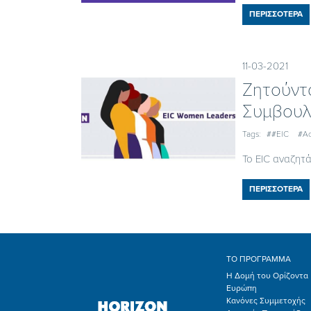
ΠΕΡΙΣΣΟΤΕΡΑ
11-03-2021
Ζητούντ
Συμβουλ
Tags:
##EIC
#Ac
Το EIC αναζητά
ΠΕΡΙΣΣΟΤΕΡΑ
ΤΟ ΠΡΟΓΡΑΜΜΑ
Η Δομή του Ορίζοντα
Ευρώπη
Κανόνες Συμμετοχής