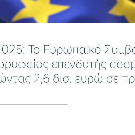
 2025: To Ευρωπαϊκό Συμβ
ορυφαίος επενδυτής deep
ώντας 2,6 δισ. ευρώ σε π