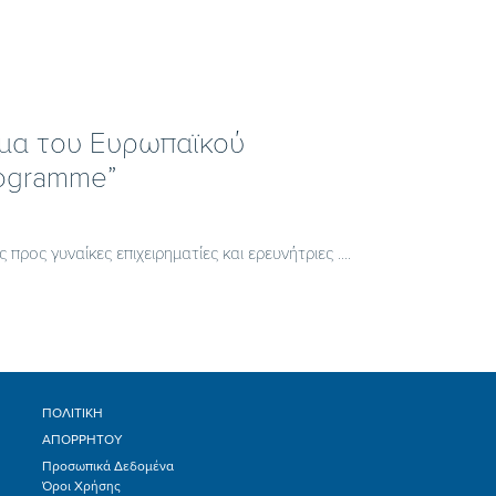
μμα του Ευρωπαϊκού
rogramme”
ρος γυναίκες επιχειρηματίες και ερευνήτριες ....
ΠΟΛΙΤΙΚΗ
ΑΠΟΡΡΗΤΟΥ
Προσωπικά Δεδομένα
Όροι Χρήσης