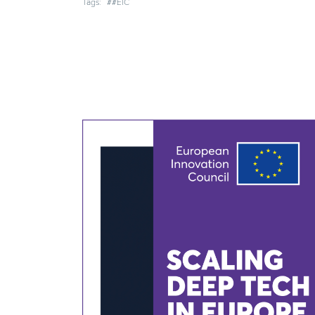
Tags:
##EIC