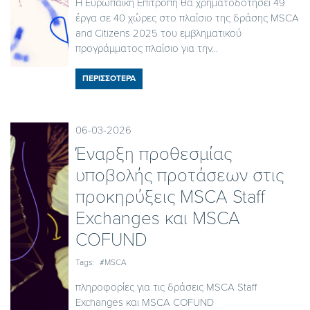
Η Ευρωπαϊκή Επιτροπή θα χρηματοδοτήσει 49
έργα σε 40 χώρες στο πλαίσιο της δράσης MSCA
and Citizens 2025 του εμβληματικού
προγράμματος πλαίσιο για την...
ΠΕΡΙΣΣΟΤΕΡΑ
06-03-2026
Έναρξη προθεσμίας
υποβολής προτάσεων στις
προκηρύξεις MSCA Staff
Exchanges και MSCA
COFUND
Tags:
#MSCA
πληροφορίες για τις δράσεις MSCA Staff
Exchanges και MSCA COFUND