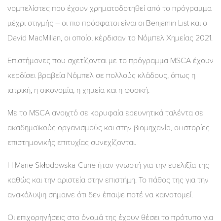
νομπελίστες που έχουν χρηματοδοτηθεί από το πρόγραμμα
μέχρι στιγμής – οι πιο πρόσφατοι είναι οι Benjamin List και ο
David MacMillan, οι οποίοι κέρδισαν το Νόμπελ Χημείας 2021.
Επιστήμονες που σχετίζονται με το πρόγραμμα MSCA έχουν
κερδίσει βραβεία Νόμπελ σε πολλούς κλάδους, όπως η
ιατρική, η οικονομία, η χημεία και η φυσική.
Με το MSCA ανοιχτό σε κορυφαία ερευνητικά ταλέντα σε
ακαδημαϊκούς οργανισμούς και στην βιομηχανία, οι ιστορίες
επιστημονικής επιτυχίας συνεχίζονται.
Η Marie Skłodowska-Curie ήταν γνωστή για την ευελιξία της
καθώς και την αριστεία στην επιστήμη. Το πάθος της για την
ανακάλυψη σήμαινε ότι δεν έπαψε ποτέ να καινοτομεί.
Οι επιχορηγήσεις στο όνομά της έχουν θέσει το πρότυπο για