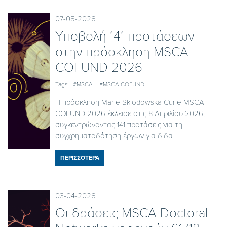
07-05-2026
Yποβολή 141 προτάσεων
στην πρόσκληση MSCA
COFUND 2026
Tags:
#MSCA
#MSCA COFUND
Η πρόσκληση Marie Sklodowska Curie MSCA
COFUND 2026 έκλεισε στις 8 Απριλίου 2026,
συγκεντρώνοντας 141 προτάσεις για τη
συγχρηματοδότηση έργων για διδα...
ΠΕΡΙΣΣΟΤΕΡΑ
03-04-2026
Οι δράσεις MSCA Doctoral