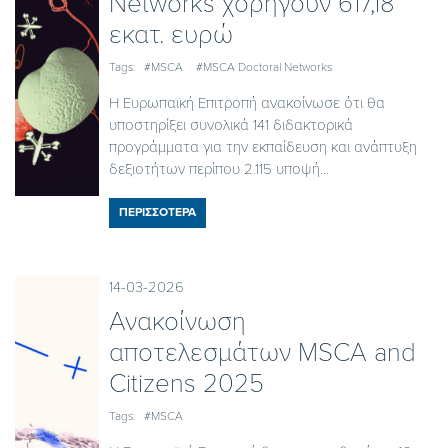
Networks χορηγούν 617,18
εκατ. ευρώ
Tags:
#MSCA
#MSCA Doctoral Networks
Η Ευρωπαϊκή Επιτροπή ανακοίνωσε ότι θα
υποστηρίξει συνολικά 141 διδακτορικά
προγράμματα για την εκπαίδευση και ανάπτυξη
δεξιοτήτων περίπου 2.115 υποψή...
ΠΕΡΙΣΣΟΤΕΡΑ
14-03-2026
Ανακοίνωση
αποτελεσμάτων MSCA and
Citizens 2025
Tags:
#MSCA