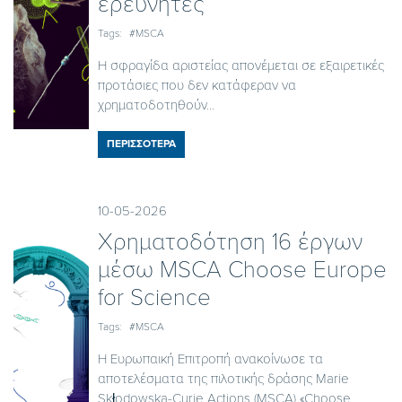
ερευνητές
Tags:
#MSCA
Η σφραγίδα αριστείας απονέμεται σε εξαιρετικές
προτάσιες που δεν κατάφεραν να
χρηματοδοτηθούν...
ΠΕΡΙΣΣΟΤΕΡΑ
10-05-2026
Χρηματοδότηση 16 έργων
μέσω MSCA Choose Europe
for Science
Tags:
#MSCA
H Eυρωπαική Επιτροπή ανακοίνωσε τα
αποτελέσματα της πιλοτικής δράσης Marie
Skłodowska-Curie Actions (MSCA) «Choose