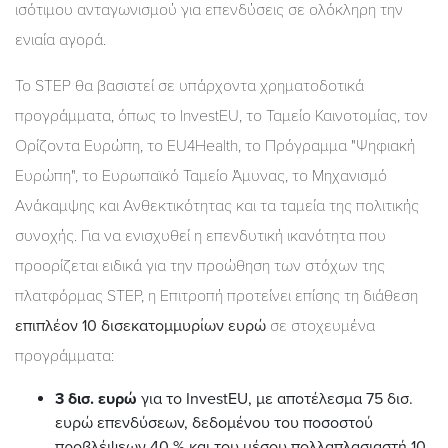
ισότιμου ανταγωνισμού για επενδύσεις σε ολόκληρη την
ενιαία αγορά.
Το STEP θα βασιστεί σε υπάρχοντα χρηματοδοτικά
προγράμματα, όπως το InvestEU, το Ταμείο Καινοτομίας, τον
Ορίζοντα Ευρώπη, το EU4Health, το Πρόγραμμα "Ψηφιακή
Ευρώπη", το Ευρωπαϊκό Ταμείο Άμυνας, το Μηχανισμό
Ανάκαμψης και Ανθεκτικότητας και τα ταμεία της πολιτικής
συνοχής. Για να ενισχυθεί η επενδυτική ικανότητα που
προορίζεται ειδικά για την προώθηση των στόχων της
πλατφόρμας STEP, η Επιτροπή προτείνει επίσης τη διάθεση
επιπλέον 10 δισεκατομμυρίων ευρώ
σε στοχευμένα
προγράμματα:
3 δισ. ευρώ
για το InvestEU, με αποτέλεσμα 75 δισ.
ευρώ επενδύσεων, δεδομένου του ποσοστού
προβλέψεων 40 % και του μέσου πολλαπλασιαστή 10