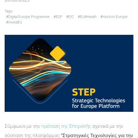
26-06-2023
Tags:
#Digital Europe Programme
#EDF
#EIC
#EU4Health
#Horizon Europe
#InvestEU
Σύμφωνα με την
πρόταση της Επιτροπής
σχετικά με την
σύσταση της πλατφόρμας
"Στρατηγικές Τεχνολογίες για την