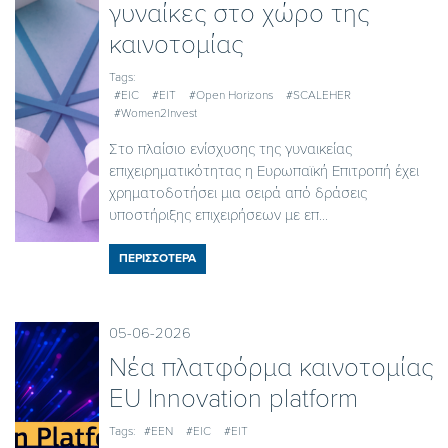
γυναίκες στο χώρο της
καινοτομίας
Tags:
#EIC
#EIT
#Open Horizons
#SCALEHER
#Women2Invest
Στο πλαίσιο ενίσχυσης της γυναικείας
επιχειρηματικότητας η Ευρωπαϊκή Επιτροπή έχει
χρηματοδοτήσει μια σειρά από δράσεις
υποστήριξης επιχειρήσεων με επ...
ΠΕΡΙΣΣΟΤΕΡΑ
05-06-2026
Nέα πλατφόρμα καινοτομίας
EU Innovation platform
Tags:
#EEN
#EIC
#EIT