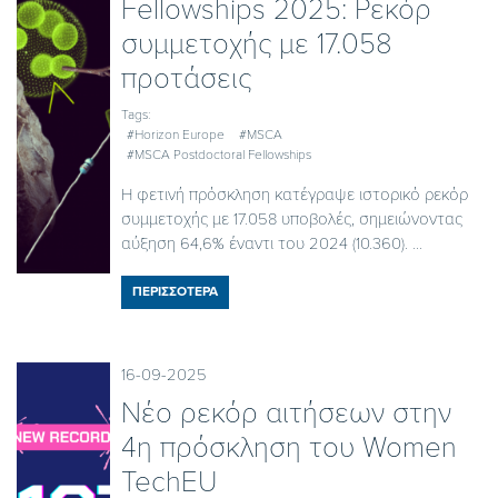
Fellowships 2025: Ρεκόρ
συμμετοχής με 17.058
προτάσεις
Tags:
#Horizon Europe
#MSCA
#MSCA Postdoctoral Fellowships
Η φετινή πρόσκληση κατέγραψε ιστορικό ρεκόρ
συμμετοχής με 17.058 υποβολές, σημειώνοντας
αύξηση 64,6% έναντι του 2024 (10.360). ...
ΠΕΡΙΣΣΟΤΕΡΑ
16-09-2025
Νέο ρεκόρ αιτήσεων στην
4η πρόσκληση του Women
TechEU