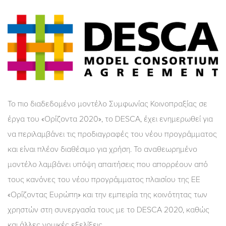
Το πιο διαδεδομένο μοντέλο Συμφωνίας Κοινοπραξίας σε
έργα του «Ορίζοντα 2020», το DESCA, έχει ενημερωθεί για
να περιλαμβάνει τις προδιαγραφές του νέου προγράμματος
και είναι πλέον διαθέσιμο για χρήση. Το αναθεωρημένο
μοντέλο λαμβάνει υπόψη απαιτήσεις που απορρέουν από
τους κανόνες του νέου προγράμματος πλαισίου της ΕΕ
«Ορίζοντας Ευρώπη» και την εμπειρία της κοινότητας των
χρηστών στη συνεργασία τους με το DESCA 2020, καθώς
και άλλες νομικές εξελίξεις.