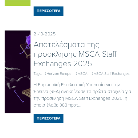
ΠΕΡΙΣΣΟΤΕΡΑ
21-10-2025
Αποτελέσματα της
πρόσκλησης MSCA Staff
Exchanges 2025
Tags:
#Horizon Europe
#MSCA
#MSCA Staff Exchanges
Η Ευρωπαϊκή Εκτελεστική Υπηρεσία για την
Έρευνα (REA) ανακοίνωσε τα πρώτα στοιχεία για
την πρόσκληση MSCA Staff Exchanges 2025, η
οποία έλαβε 363 προτ...
ΠΕΡΙΣΣΟΤΕΡΑ