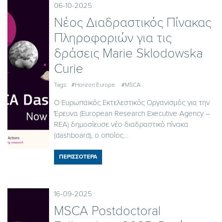
06-10-2025
Νέος Διαδραστικός Πίνακας
Πληροφοριών για τις
δράσεις Marie Sklodowska
Curie
Tags:
#Horizon Europe
#MSCA
Ο Ευρωπαϊκός Εκτελεστικός Οργανισμός για την
Έρευνα (European Research Executive Agency –
REA) δημοσίευσε νέο διαδραστικό πίνακα
(dashboard), ο οποίος...
ΠΕΡΙΣΣΟΤΕΡΑ
16-09-2025
MSCA Postdoctoral