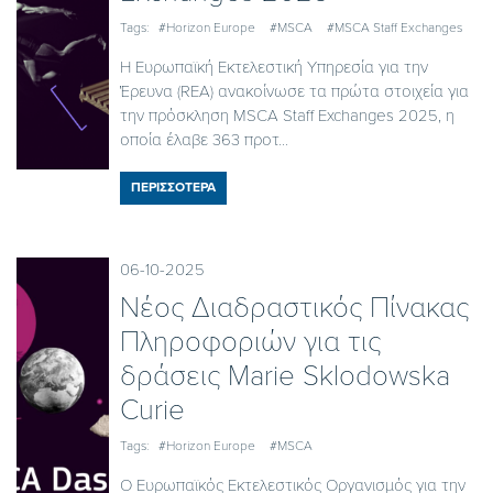
Tags:
#Horizon Europe
#MSCA
#MSCA Staff Exchanges
Η Ευρωπαϊκή Εκτελεστική Υπηρεσία για την
Έρευνα (REA) ανακοίνωσε τα πρώτα στοιχεία για
την πρόσκληση MSCA Staff Exchanges 2025, η
οποία έλαβε 363 προτ...
ΠΕΡΙΣΣΟΤΕΡΑ
06-10-2025
Νέος Διαδραστικός Πίνακας
Πληροφοριών για τις
δράσεις Marie Sklodowska
Curie
Tags:
#Horizon Europe
#MSCA
Ο Ευρωπαϊκός Εκτελεστικός Οργανισμός για την