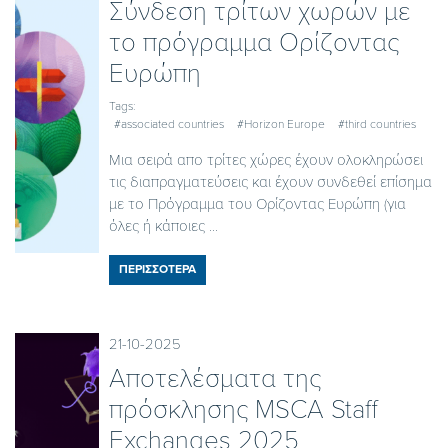
Σύνδεση τρίτων χωρών με
το πρόγραμμα Ορίζοντας
Ευρώπη
Tags:
#associated countries
#Horizon Europe
#third countries
Μια σειρά απο τρίτες χώρες έχουν ολοκληρώσει
τις διαπραγματεύσεις και έχουν συνδεθεί επίσημα
με το Πρόγραμμα του Ορίζοντας Ευρώπη (για
όλες ή κάποιες ...
ΠΕΡΙΣΣΟΤΕΡΑ
21-10-2025
Αποτελέσματα της
πρόσκλησης MSCA Staff
Exchanges 2025