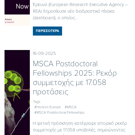
Έρευνα (European Research Executive Agency –
REA) δημοσίευσε νέο διαδραστικό πίνακα
(dashboard), ο οποίος...
ΠΕΡΙΣΣΟΤΕΡΑ
16-09-2025
MSCA Postdoctoral
Fellowships 2025: Ρεκόρ
συμμετοχής με 17.058
προτάσεις
Tags:
#Horizon Europe
#MSCA
#MSCA Postdoctoral Fellowships
Η φετινή πρόσκληση κατέγραψε ιστορικό ρεκόρ
συμμετοχής με 17.058 υποβολές, σημειώνοντας