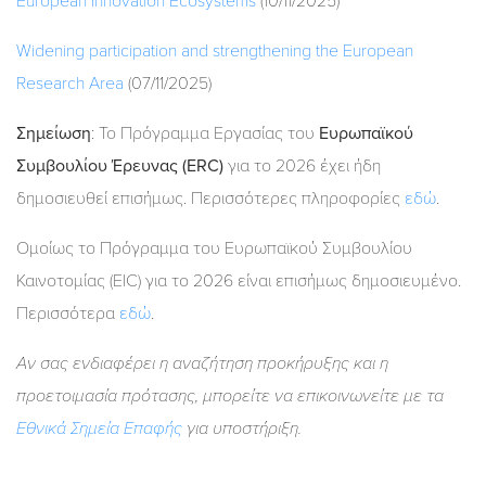
European Innovation Ecosystems
(10/11/2025)
Widening participation and strengthening the European
Research Area
(07/11/2025)
Σημείωση
: Το Πρόγραμμα Εργασίας του
Ευρωπαϊκού
Συμβουλίου Έρευνας (ERC)
για το 2026 έχει ήδη
δημοσιευθεί επισήμως. Περισσότερες πληροφορίες
εδώ
.
Ομοίως το Πρόγραμμα του Eυρωπαϊκού Συμβουλίου
Καινοτομίας (EIC) για το 2026 είναι επισήμως δημοσιευμένο.
Περισσότερα
εδώ
.
Αν σας ενδιαφέρει η αναζήτηση προκήρυξης και η
προετοιμασία πρότασης, μπορείτε να επικοινωνείτε με τα
Εθνικά Σημεία Επαφής
για υποστήριξη.