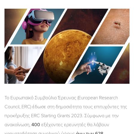
Το Ευρωπαϊκό Συμβούλιο Έρευνας (European Research
Council, ERC) έδωσε στη δημοσιότητα τους επιτυχόντες της
προκήρυξης ERC Starting Grants 2023. Σύμφωνα με την
ανακοίνωση,
400
εξέχοντες ερευνητές θα λάβουν
χρηματοδότηση συνολικού ύψους
άνω των 628