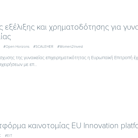
ς εξέλιξης και χρηματοδότησης για γυν
ίας
#Open Horizons
#SCALEHER
#Women2Invest
ίσχυσης της γυναικείας επιχειρηματικότητας η Ευρωπαϊκή Επιτροπή έ
ιχειρήσεων με επ...
φόρμα καινοτομίας EU Innovation platf
C
#EIT