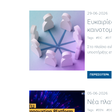
29-06-2026
Ευκαιρίε
καινοτομ
Tags:
#EIC
#EIT
Στο πλαίσιο εν
υποστήριξης επ
ΠΕΡΙΣΣΟΤΕΡΑ
05-06-2026
Nέα πλατ
Tags:
#EEN
#EI