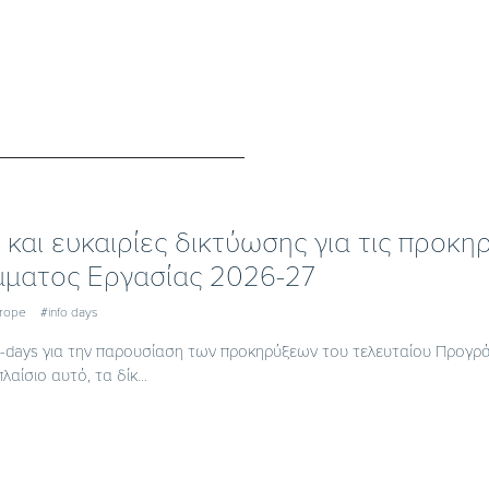
s και ευκαιρίες δικτύωσης για τις προκ
ματος Εργασίας 2026-27
urope
#info days
fo-days για την παρουσίαση των προκηρύξεων του τελευταίου Προγρ
λαίσιο αυτό, τα δίκ...