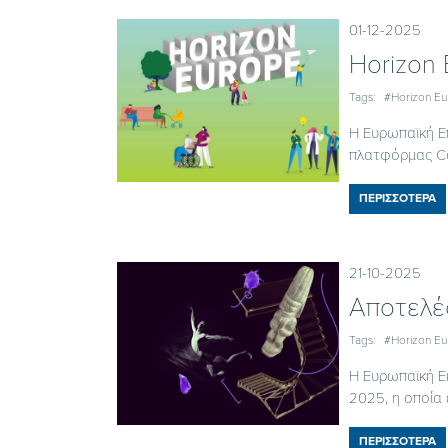
01-12-2025
Horizon
Tags:
#Horizon E
Η Ευρωπαϊκή Ε
πλατφόρμας Com
ΠΕΡΙΣΣΟΤΕΡΑ
21-10-2025
Αποτελέ
Tags:
#Horizon E
Η Ευρωπαϊκή Εκ
2025, η οποία 
ΠΕΡΙΣΣΟΤΕΡΑ