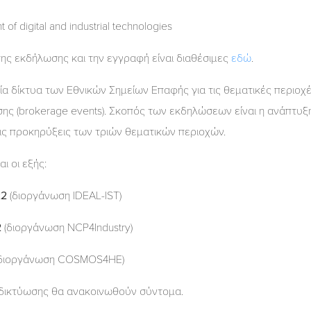
digital and industrial technologies
ης εκδήλωσης και την εγγραφή είναι διαθέσιμες
εδώ
.
 δίκτυα των Εθνικών Σημείων Επαφής για τις θεματικές περιοχές D
ς (brokerage events). Σκοπός των εκδηλώσεων είναι η ανάπτυξ
ις προκηρύξεις των τριών θεματικών περιοχών.
ι οι εξής:
22
(διοργάνωση IDEAL-IST)
2
(διοργάνωση NCP4Industry)
διοργάνωση COSMOS4HE)
 δικτύωσης θα ανακοινωθούν σύντομα.