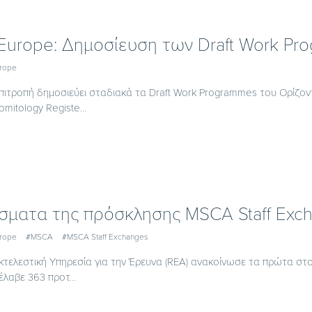
 Europe: Δημοσίευση των Draft Work P
urope
πιτροπή δημοσιεύει σταδιακά τα Draft Work Programmes του Ορίζο
itology Registe...
σματα της πρόσκλησης MSCA Staff Exc
urope
#MSCA
#MSCA Staff Exchanges
τελεστική Υπηρεσία για την Έρευνα (REA) ανακοίνωσε τα πρώτα στο
έλαβε 363 προτ...