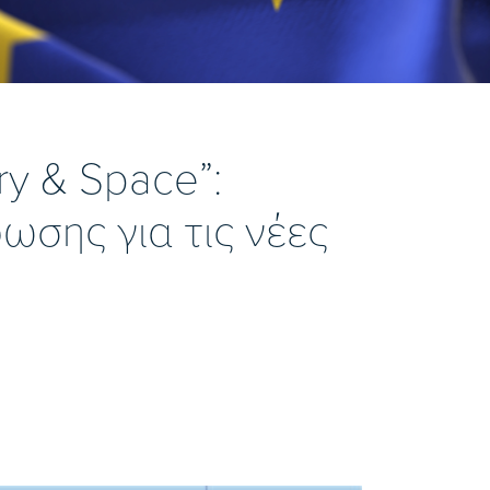
ry & Space”:
σης για τις νέες