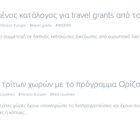
ένος κατάλογος για travel grants από
Horizon Europe
#travel grants
#WIDERA
για συμμετοχή σε διεθνείς εκδηλώσεις δικτύωσης από ευρωπαϊκό δίκ
 τρίτων χωρών με το πρόγραμμα Ορίζ
countries
#Horizon Europe
#third countries
τρίτες χώρες έχουν ολοκληρώσει τις διαπραγματεύσεις και έχουν σ
ς ή κάποιες ...