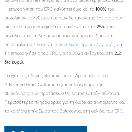
μειώνεται pro rata temporis για έργα μικρότερης διάρκειας).
Η επιχορήγηση του ERC καλύπτει έως και το
100%
των
συνολικών επιλέξιμων άμεσων δαπανών της έρευνας, συν
μια επιπλέον συνεισφορά που ανέρχεται στο
25%
του
συνόλου των επιλέξιμων δαπανών (έμμεσες δαπάνες).
Επισημαίνεται επίσης ότι ο
συνολικός προϋπολογισμός
για
τις επιχορηγήσεις του ERC για το 2023 ανέρχεται στα
2.2
δις ευρώ
.
Ο σχετικός οδηγός «Information for Applicants to the
Advanced Grant Call» και το χρονοδιάγραμμα της
αξιολόγησης των προτάσεων θα δημοσιευτούν σύντομα.
Περισσότερες πληροφορίες για τη διαδικασία υποβολής και
τα κριτήρια επιλεξιμότητας βρίσκονται στη σελίδα του
ERC
.