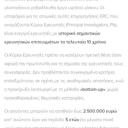
υλοποιήσουν ρηξικέλευθα έργα υψηλού ρίσκου. Οι
υποψήφιοι για τις ατομικές αυτές επιχορηγήσεις ERC, που
ονομάζονται Κύριοι Ερευνητές (Principal Investigators, PIs),
είναι ενεργοί ερευνητές με
ιστορικό σημαντικών
ερευνητικών επιτευγμάτων τα τελευταία 10 χρόνια
.
Οι Κύριοι Ερευνητές πρέπει να κατέχουν ηγετική θέση όσον
αφορά την πρωτοτυπία και τη σημασία της ερευνητικής τους
συνεισφοράς. Δεν προβλέπονται συγκεκριμένα κριτήρια
επιλεξιμότητας σε σχέση με τις ακαδημαϊκές απαιτήσεις, ενώ
η προκήρυξη λειτουργεί με τη μέθοδο
«bottom-up»
, χωρίς
προκαθορισμένες θεματικές κατηγορίες.
Οι αιτούντες μπορούν να αιτηθούν έως
2.500.000 ευρώ
κατ' ανώτατο όριο για περίοδο
5 ετών
(το μέγιστο ποσό