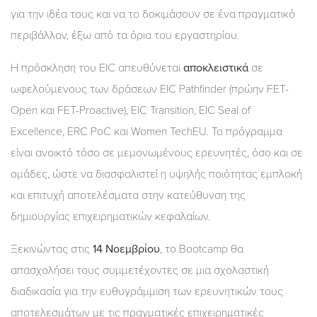
για την ιδέα τους και να το δοκιμάσουν σε ένα πραγματικό
περιβάλλον, έξω από τα όρια του εργαστηρίου.
Η πρόσκληση του EIC απευθύνεται
αποκλειστικά
σε
ωφελούμενους των δράσεων EIC Pathfinder (πρώην FET-
Open και FET-Proactive), EIC Transition, EIC Seal of
Excellence, ERC PοC και Women TechEU. Το πρόγραμμα
είναι ανοικτό τόσο σε μεμονωμένους ερευνητές, όσο και σε
ομάδες, ώστε να διασφαλιστεί η υψηλής ποιότητας εμπλοκή
και επιτυχή αποτελέσματα στην κατεύθυνση της
δημιουργίας επιχειρηματικών κεφαλαίων.
Ξεκινώντας στις
14 Νοεμβρίου
, το Bootcamp θα
απασχολήσει τους συμμετέχοντες σε μια σχολαστική
διαδικασία για την ευθυγράμμιση των ερευνητικών τους
αποτελεσμάτων με τις πραγματικές επιχειρηματικές