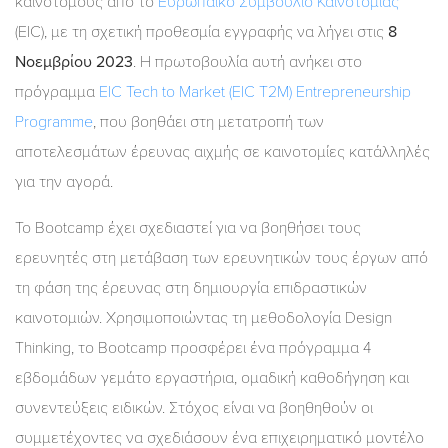
καινοτόμους από το
Ευρωπαϊκό Συμβούλιο Καινοτομίας
(EIC), με τη σχετική προθεσμία εγγραφής να λήγει στις
8
Νοεμβρίου 2023
. Η πρωτοβουλία αυτή ανήκει στο
πρόγραμμα
EIC Tech to Market (EIC T2M) Entrepreneurship
Programme
, που βοηθάει στη μετατροπή των
αποτελεσμάτων έρευνας αιχμής σε καινοτομίες κατάλληλές
για την αγορά.
Το Bootcamp έχει σχεδιαστεί για να βοηθήσει τους
ερευνητές στη μετάβαση των ερευνητικών τους έργων από
τη φάση της έρευνας στη δημιουργία επιδραστικών
καινοτομιών. Χρησιμοποιώντας τη μεθοδολογία Design
Thinking, το Bootcamp προσφέρει ένα πρόγραμμα 4
εβδομάδων γεμάτο εργαστήρια, ομαδική καθοδήγηση και
συνεντεύξεις ειδικών. Στόχος είναι να βοηθηθούν οι
συμμετέχοντες να σχεδιάσουν ένα επιχειρηματικό μοντέλο