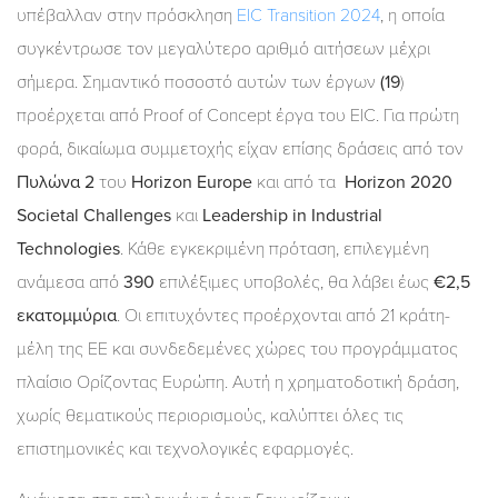
υπέβαλλαν στην πρόσκληση
EIC Transition
2024
, η οποία
συγκέντρωσε τον μεγαλύτερο αριθμό αιτήσεων μέχρι
σήμερα. Σημαντικό ποσοστό αυτών των έργων
(19
)
προέρχεται από Proof of Concept έργα του EIC. Για πρώτη
φορά, δικαίωμα συμμετοχής είχαν επίσης δράσεις από τον
Πυλώνα 2
του
Horizon Europe
και από τα
Horizon 2020
Societal Challenges
και
Leadership in Industrial
Technologies
. Κάθε εγκεκριμένη πρόταση, επιλεγμένη
ανάμεσα από
390
επιλέξιμες υποβολές, θα λάβει έως
€2,5
εκατομμύρια
. Οι επιτυχόντες προέρχονται από 21 κράτη-
μέλη της ΕΕ και συνδεδεμένες χώρες του προγράμματος
πλαίσιο Ορίζοντας Ευρώπη. Αυτή η χρηματοδοτική δράση,
χωρίς θεματικούς περιορισμούς, καλύπτει όλες τις
επιστημονικές και τεχνολογικές εφαρμογές.