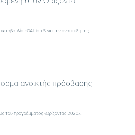
οσμένη στον Ορίζοντα
ωτοβουλία cOAlition S για την ανάπτυξη της
τφόρμα ανοικτής πρόσβασης
ς του προγράμματος «Ορίζοντας 2020»....