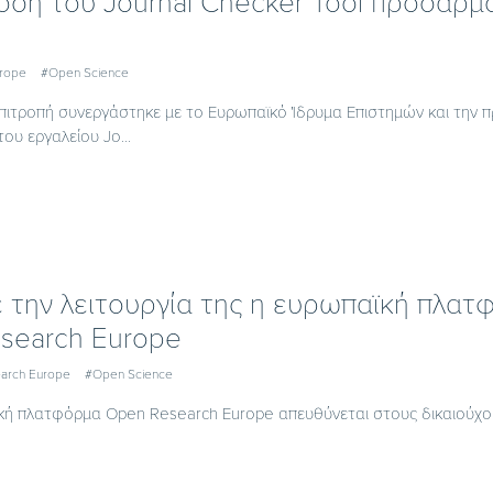
οση του Journal Checker Tool προσαρμ
urope
#Open Science
ιτροπή συνεργάστηκε με το Ευρωπαϊκό Ίδρυμα Επιστημών και την πρ
του εργαλείου Jo...
ε την λειτουργία της η ευρωπαϊκή πλα
search Europe
arch Europe
#Open Science
κή πλατφόρμα Open Research Europe απευθύνεται στους δικαιούχου