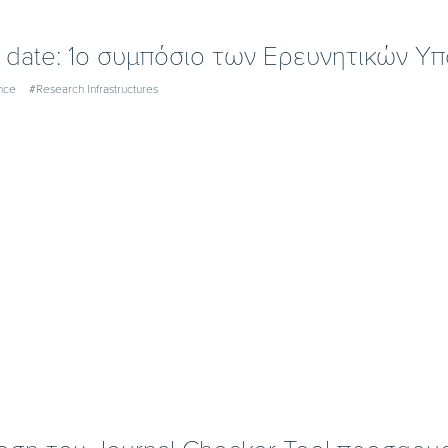
 date: 1o συμπόσιο των Ερευνητικών Υ
nce
#Research Infrastructures