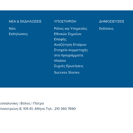
ΝΕΑ & ΕΚΔΗΛΩΣΕΙΣ
ΥΠΟΣΤΗΡΙΞΗ
ΔΗΜΟΣΙΕΥΣΕΙΣ
Νέα
Ρόλος και Υπηρεσίες
Εκδόσεις
Εκδηλώσεις
Εθνικών Σημείων
Επαφής
Αναζήτηση Εταίρων
Στοιχεία συμμετοχής
στα προγράμματα
πλαίσιο
Συχνές Ερωτήσεις
Success Stories
εσσαλονίκη | Βόλος | Πάτρα
λοκοτρώνη 8, 105 61, Αθήνα Τηλ:. 210 360 7690