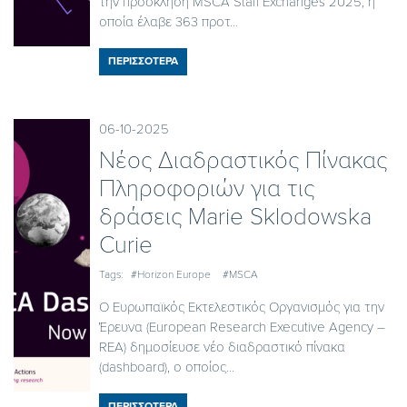
την πρόσκληση MSCA Staff Exchanges 2025, η
οποία έλαβε 363 προτ...
ΠΕΡΙΣΣΟΤΕΡΑ
06-10-2025
Νέος Διαδραστικός Πίνακας
Πληροφοριών για τις
δράσεις Marie Sklodowska
Curie
Tags:
#Horizon Europe
#MSCA
Ο Ευρωπαϊκός Εκτελεστικός Οργανισμός για την
Έρευνα (European Research Executive Agency –
REA) δημοσίευσε νέο διαδραστικό πίνακα
(dashboard), ο οποίος...
ΠΕΡΙΣΣΟΤΕΡΑ