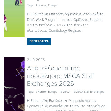
Tags:
#Horizon Europe
Η Ευρωπαϊκή Επιτροπή δημοσιεύει σταδιακά τα
Draft Work Programmes του Ορίζοντα Ευρώπη
για την περίοδο 2026-2027 μέσω της
πλατφόρμας Comitology Registe...
ΠΕΡΙΣΣΟΤΕΡΑ
21-10-2025
Αποτελέσματα της
πρόσκλησης MSCA Staff
Exchanges 2025
Tags:
#Horizon Europe
#MSCA
#MSCA Staff Exchanges
Η Ευρωπαϊκή Εκτελεστική Υπηρεσία για την
Έρευνα (REA) ανακοίνωσε τα πρώτα στοιχεία για