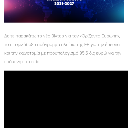
Δείτε παρακάτω το νέο βίντεο για τον «Ορίζοντα Ευρώπη»,
το πιο φιλόδοξο πρόγραμμα πλαίσιο της ΕΕ για την έρευνα
και την καινοτομία με προϋπολογισμό 95,5 δις ευρώ για την
επόμενη επταετία.