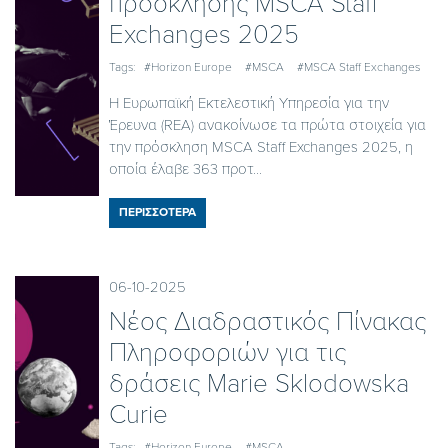
πρόσκλησης MSCA Staff
Exchanges 2025
Tags:
#Horizon Europe
#MSCA
#MSCA Staff Exchanges
Η Ευρωπαϊκή Εκτελεστική Υπηρεσία για την
Έρευνα (REA) ανακοίνωσε τα πρώτα στοιχεία για
την πρόσκληση MSCA Staff Exchanges 2025, η
οποία έλαβε 363 προτ...
ΠΕΡΙΣΣΟΤΕΡΑ
06-10-2025
Νέος Διαδραστικός Πίνακας
Πληροφοριών για τις
δράσεις Marie Sklodowska
Curie
Tags:
#Horizon Europe
#MSCA