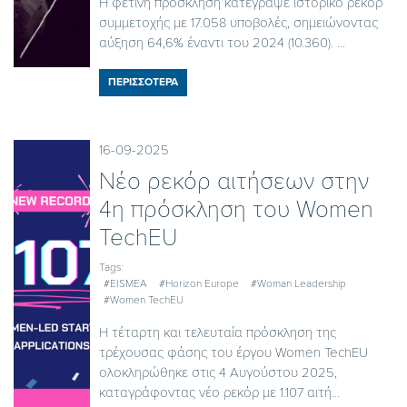
Η φετινή πρόσκληση κατέγραψε ιστορικό ρεκόρ
συμμετοχής με 17.058 υποβολές, σημειώνοντας
αύξηση 64,6% έναντι του 2024 (10.360). ...
ΠΕΡΙΣΣΟΤΕΡΑ
16-09-2025
Νέο ρεκόρ αιτήσεων στην
4η πρόσκληση του Women
TechEU
Tags:
#EISMEA
#Horizon Europe
#Woman Leadership
#Women TechEU
Η τέταρτη και τελευταία πρόσκληση της
τρέχουσας φάσης του έργου Women TechEU
ολοκληρώθηκε στις 4 Αυγούστου 2025,
καταγράφοντας νέο ρεκόρ με 1.107 αιτή...