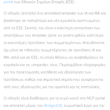
portal
των Εθνικών Σημείων Επαφής (ΕΣΕ).
Ο οδηγός αποτελεί ένα annotated template των ΙΑ και RIA και
βασίστηκε σε παλαιότερα και νέα εργαλεία ανεπτυγμένα
από τα ΕΣΕ. Σκοπός του είναι η καλύτερη κατανόηση των
απαιτήσεων του template, ώστε να αναπτυχθούν καλύτερα
οι καινοτόμες προτάσεις των συμμετεχόντων. Απευθύνεται
όχι μόνο σε πιθανούς συμμετέχοντες σε προτάσεις ΙΑ και
RIA, αλλά και σε ΕΣΕ, τα οποία θέλουν να αναβαθμίσουν τα
εργαλεία και τις υπηρεσίες τους. Περιλαμβάνει πληροφορίες
για την προετοιμασία, κατάθεση και αξιολόγηση των
προτάσεων, καθώς και σημαντικά σημεία που αναφέρονται
από τους αξιολογητές για την αριστεία και τις επιπτώσεις.
Ο οδηγός είναι διαθέσιμος για το ευρύ κοινό στο NCP portal
και αποτελεί μέρος του
Bridge2HE
, ευρωπαϊκό έργο για την