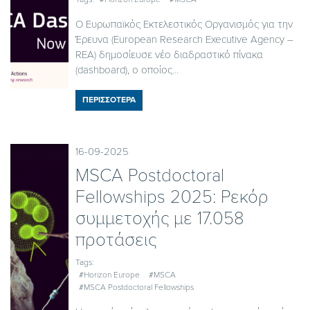
Ο Ευρωπαϊκός Εκτελεστικός Οργανισμός για την
Έρευνα (European Research Executive Agency –
REA) δημοσίευσε νέο διαδραστικό πίνακα
(dashboard), ο οποίος...
ΠΕΡΙΣΣΟΤΕΡΑ
16-09-2025
MSCA Postdoctoral
Fellowships 2025: Ρεκόρ
συμμετοχής με 17.058
προτάσεις
Tags:
#Horizon Europe
#MSCA
#MSCA Postdoctoral Fellowships