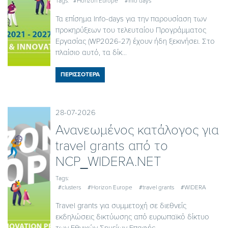
Tags:
#Horizon Europe
#info days
Τα επίσημα Info-days για την παρουσίαση των
προκηρύξεων του τελευταίου Προγράμματος
Εργασίας (WP2026-27) έχουν ήδη ξεκινήσει. Στο
πλαίσιο αυτό, τα δίκ...
ΠΕΡΙΣΣΟΤΕΡΑ
28-07-2026
Ανανεωμένος κατάλογος για
travel grants από το
NCP_WIDERA.NET
Tags:
#clusters
#Horizon Europe
#travel grants
#WIDERA
Travel grants για συμμετοχή σε διεθνείς
εκδηλώσεις δικτύωσης από ευρωπαϊκό δίκτυο