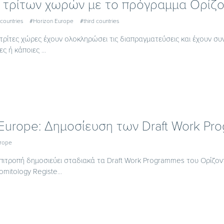
 τρίτων χωρών με το πρόγραμμα Ορίζ
countries
#Horizon Europe
#third countries
τρίτες χώρες έχουν ολοκληρώσει τις διαπραγματεύσεις και έχουν σ
ς ή κάποιες ...
 Europe: Δημοσίευση των Draft Work P
urope
πιτροπή δημοσιεύει σταδιακά τα Draft Work Programmes του Ορίζο
itology Registe...