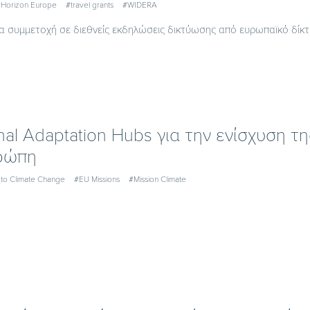
Horizon Europe
#travel grants
#WIDERA
για συμμετοχή σε διεθνείς εκδηλώσεις δικτύωσης από ευρωπαϊκό δίκ
nal Adaptation Hubs για την ενίσχυση τ
ρώπη
 to Climate Change
#EU Missions
#Mission Climate