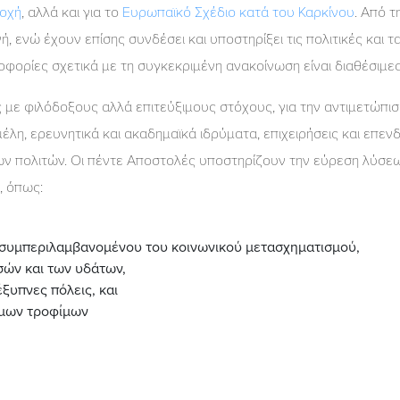
ποχή
, αλλά και για το
Ευρωπαϊκό Σχέδιο κατά του Καρκίνου
. Από τ
, ενώ έχουν επίσης συνδέσει και υποστηρίξει τις πολιτικές και 
φορίες σχετικά με τη συγκεκριμένη ανακοίνωση είναι διαθέσιμε
 με φιλόδοξους αλλά επιτεύξιμους στόχους, για την αντιμετώπ
μέλη, ερευνητικά και ακαδημαϊκά ιδρύματα, επιχειρήσεις και επε
 των πολιτών. Οι πέντε Αποστολές υποστηρίζουν την εύρεση λύσε
, όπως:
 συμπεριλαμβανομένου του κοινωνικού μετασχηματισμού,
ών και των υδάτων,
έξυπνες πόλεις, και
ιμων τροφίμων